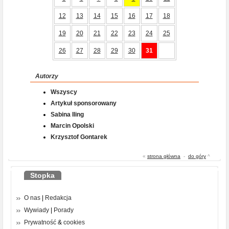
12
13
14
15
16
17
18
19
20
21
22
23
24
25
26
27
28
29
30
31
Autorzy
Wszyscy
Artykuł sponsorowany
Sabina Iling
Marcin Opolski
Krzysztof Gontarek
«
strona główna
-
do góry
^
Stopka
O nas
|
Redakcja
Wywiady
|
Porady
Prywatność
&
cookies