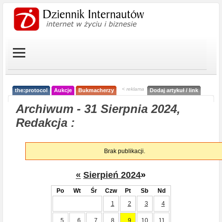
< reklama
the:protocol
Aukcje
Bukmacherzy
Dodaj artykuł / link
Archiwum - 31 Sierpnia 2024,
Redakcja :
Brak publikacji.
«
Sierpień 2024
»
Po
Wt
Śr
Czw
Pt
Sb
Nd
1
2
3
4
5
6
7
8
9
10
11