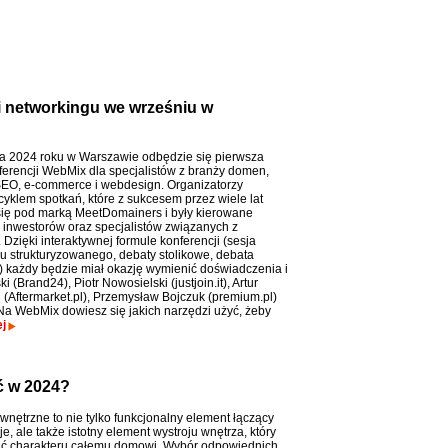
i networkingu we wrześniu w
a 2024 roku w Warszawie odbędzie się pierwsza
ferencji WebMix dla specjalistów z branży domen,
SEO, e-commerce i webdesign. Organizatorzy
cyklem spotkań, które z sukcesem przez wiele lat
ię pod marką MeetDomainers i były kierowane
 inwestorów oraz specjalistów związanych z
Dzięki interaktywnej formule konferencji (sesja
u strukturyzowanego, debaty stolikowe, debata
) każdy będzie miał okazję wymienić doświadczenia i
(Brand24), Piotr Nowosielski (justjoin.it), Artur
(Aftermarket.pl), Przemysław Bojczuk (premium.pl)
 Na WebMix dowiesz się jakich narzędzi użyć, żeby
j
ć w 2024?
nętrzne to nie tylko funkcjonalny element łączący
, ale także istotny element wystroju wnętrza, który
ć charakteru całemu domowi. Wybór odpowiednich