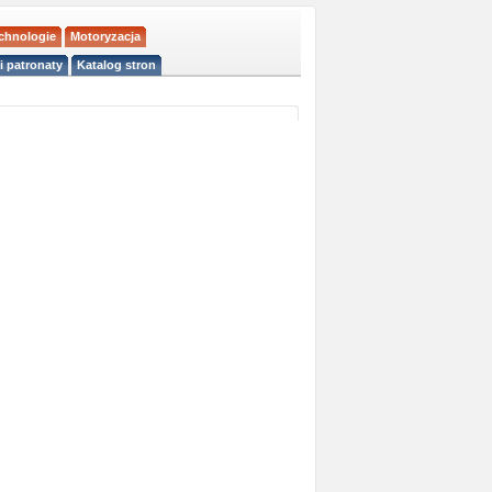
echnologie
Motoryzacja
i patronaty
Katalog stron