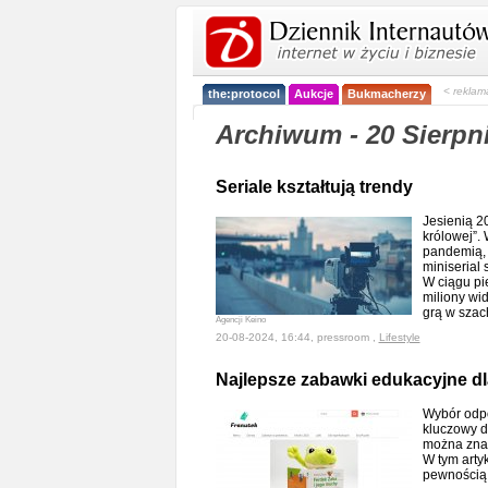
< reklam
the:protocol
Aukcje
Bukmacherzy
Archiwum - 20 Sierpn
Seriale kształtują trendy
Jesienią 2
królowej”.
pandemią, 
miniserial
W ciągu pi
miliony wi
grą w sza
Agencji Keino
20-08-2024, 16:44, pressroom ,
Lifestyle
Najlepsze zabawki edukacyjne dl
Wybór odpo
kluczowy d
można znale
W tym artyk
pewnością