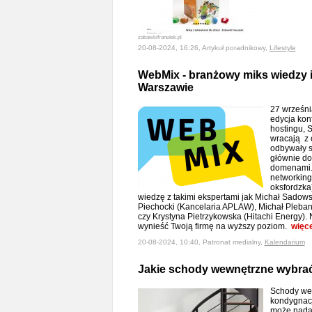
zabawkifranutek.pl
20-08-2024, 16:26, Artykuł poradnikowy,
Lifestyle
WebMix - branżowy miks wiedzy 
Warszawie
27 wrześni
edycja kon
hostingu, 
wracają z 
odbywały s
głównie do
domenami. 
networking
oksfordzka
wiedzę z takimi ekspertami jak Michał Sadowski 
Piechocki (Kancelaria APLAW), Michał Pleban 
czy Krystyna Pietrzykowska (Hitachi Energy).
wynieść Twoją firmę na wyższy poziom.
więce
20-08-2024, 10:40, Patronat medialny,
Kalendarium
Jakie schody wewnętrzne wybra
Schody wew
kondygnacje
może nada