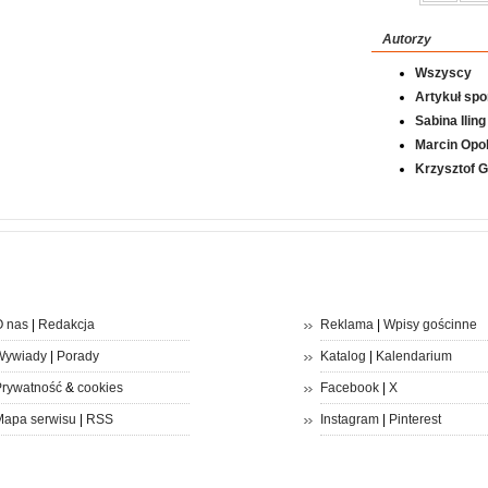
Autorzy
Wszyscy
Artykuł sp
Sabina Iling
Marcin Opol
Krzysztof 
 nas
|
Redakcja
Reklama
|
Wpisy gościnne
Wywiady
|
Porady
Katalog
|
Kalendarium
rywatność
&
cookies
Facebook
|
X
apa serwisu
|
RSS
Instagram
|
Pinterest