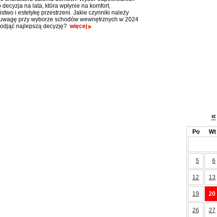
decyzja na lata, która wpłynie na komfort,
two i estetykę przestrzeni. Jakie czynniki należy
 uwagę przy wyborze schodów wewnętrznych w 2024
podjąć najlepszą decyzję?
więcej
«
Po
Wt
5
6
12
13
19
20
26
27