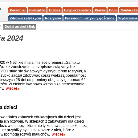
Poradniki
Pieniądze
Biznes
Bezpieczeństwo
Prawo
Dom
Nauka i T
Zdrowie i styl życia
Rozrywka
Pressroom i artykuły gościnne
Wydarzenia 
a
Dodaj artykuł / link
ia 2024
020 w Netflixie miała miejsce premiera „Gambitu
 Wraz z zaostrzaniem przepisów związanych z
VOD stało się światowym dystrybutorem rozrywki, a
 szybko zaczął zdobywać coraz większą popularność.
erwszych 28 dni od premiery obejrzały go ponad 62
dzów. W efekcie lawinowo wzrosło zainteresowanie
chy.
więcej
a dzieci
wiednich zabawek edukacyjnych dla dzieci jest
la ich rozwoju. W sklepach z zabawkami dla dzieci
źć wiele opcji, które nie tylko bawią, ale także uczą.
ule przybliżymy najciekawsze z nich, które z
 wspomogą rozwój maluchów.
więcej