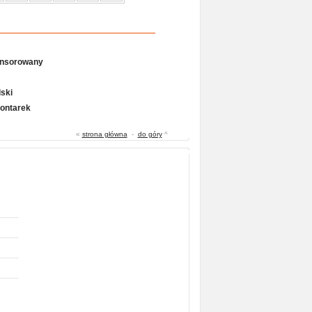
onsorowany
ski
Gontarek
«
strona główna
-
do góry
^