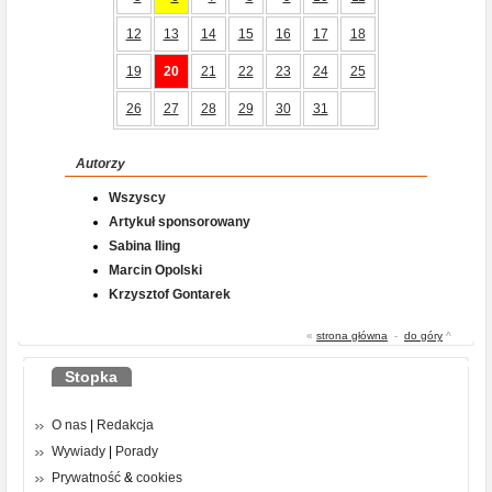
12
13
14
15
16
17
18
19
20
21
22
23
24
25
26
27
28
29
30
31
Autorzy
Wszyscy
Artykuł sponsorowany
Sabina Iling
Marcin Opolski
Krzysztof Gontarek
«
strona główna
-
do góry
^
Stopka
O nas
|
Redakcja
Wywiady
|
Porady
Prywatność
&
cookies