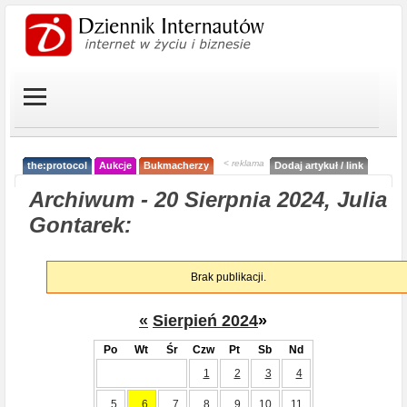
< reklama
the:protocol
Aukcje
Bukmacherzy
Dodaj artykuł / link
Archiwum - 20 Sierpnia 2024, Julia
Gontarek:
Brak publikacji.
«
Sierpień 2024
»
Po
Wt
Śr
Czw
Pt
Sb
Nd
1
2
3
4
5
6
7
8
9
10
11