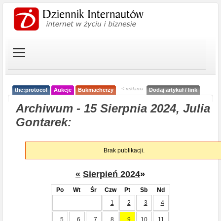
< reklama
the:protocol
Aukcje
Bukmacherzy
Dodaj artykuł / link
Archiwum - 15 Sierpnia 2024, Julia
Gontarek:
Brak publikacji.
«
Sierpień 2024
»
Po
Wt
Śr
Czw
Pt
Sb
Nd
1
2
3
4
5
6
7
8
9
10
11