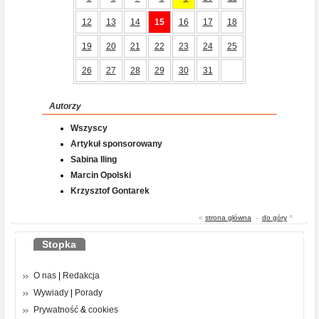
12
13
14
15
16
17
18
19
20
21
22
23
24
25
26
27
28
29
30
31
Autorzy
Wszyscy
Artykuł sponsorowany
Sabina Iling
Marcin Opolski
Krzysztof Gontarek
«
strona główna
-
do góry
^
Stopka
O nas
|
Redakcja
Wywiady
|
Porady
Prywatność
&
cookies