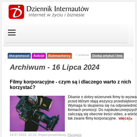
< reklama
the:protocol
Aukcje
Bukmacherzy
Dodaj artykuł / link
Archiwum - 16 Lipca 2024
Filmy korporacyjne - czym są i dlaczego warto z nich
korzystać?
Dbanie o dobry wizerunek firmy to wyzwa
przed którym stają wszyscy przedsiębiorc
Wymaga to skupienia się na odpowiedni
formach promocji. Do najskuteczniejszyc
zaliczają się obecnie treści video, a wśró
tak zwane filmy korporacyjne.
więcej
16-07-2024, 12:24, Artykuł poradnikowy,
Pieniądze