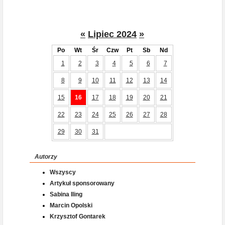
«
Lipiec 2024
»
Po
Wt
Śr
Czw
Pt
Sb
Nd
1
2
3
4
5
6
7
8
9
10
11
12
13
14
15
16
17
18
19
20
21
22
23
24
25
26
27
28
29
30
31
Autorzy
Wszyscy
Artykuł sponsorowany
Sabina Iling
Marcin Opolski
Krzysztof Gontarek