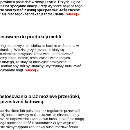
powinien posiadać w swojej szafie. Przyda się na
raz na specjalne okazje. Przy wyborze najlepszego
to skorzystać z usług specjalistów. Jeśli chcesz
się dlaczego - ten tekst jest dla Ciebie.
więcej
tosowane do produkcji mebli
nóg metalowych do stołów to bardzo ważna rola w
larskiej. W dzisiejszych czasach stoły są
m elementem wyposażenia wielu pomieszczeń,
domy, biura, hotele, restauracje i wiele innych.
 dlatego, że stoły są niezwykle praktyczne i
Jednak aby stół był stabilny i wytrzymały, musi mieć
 wykonane nogi.
więcej
stosowania oraz możliwe przeróbki,
 przestrzeń ładowną
adzisz firmę lub potrzebujesz regularnie przewozić
nki, bus dostawczy może okazać się niezastąpiony.
esz, że odpowiednia zabudowa busa i przeróbki mogą
jego funkcjonalność kilkukrotnie? W tym artykule
 się różnym typom zabudowy busa, możliwościom