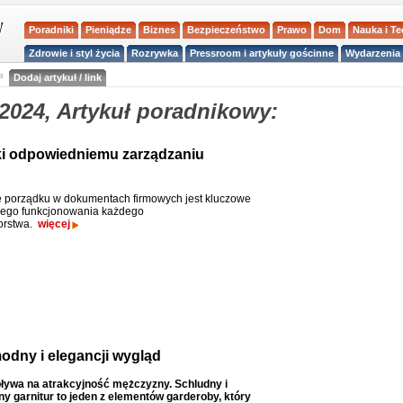
Poradniki
Pieniądze
Biznes
Bezpieczeństwo
Prawo
Dom
Nauka i T
Zdrowie i styl życia
Rozrywka
Pressroom i artykuły gościnne
Wydarzenia 
a
Dodaj artykuł / link
2024, Artykuł poradnikowy:
ki odpowiedniemu zarządzaniu
 porządku w dokumentach firmowych jest kluczowe
nego funkcjonowania każdego
orstwa.
więcej
odny i elegancji wygląd
ływa na atrakcyjność mężczyzny. Schludny i
 garnitur to jeden z elementów garderoby, który