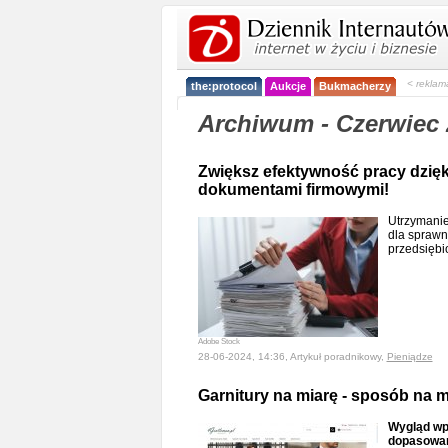
< reklam
the:protocol
Aukcje
Bukmacherzy
Archiwum - Czerwiec 
Zwiększ efektywność pracy dzię
dokumentami firmowymi!
Utrzymanie
dla spraw
przedsiębi
Adobe Stock
28-06-2024, 14:36, Artykuł poradnikowy,
Pieniądze
Garnitury na miarę - sposób na m
Wygląd wp
dopasowany