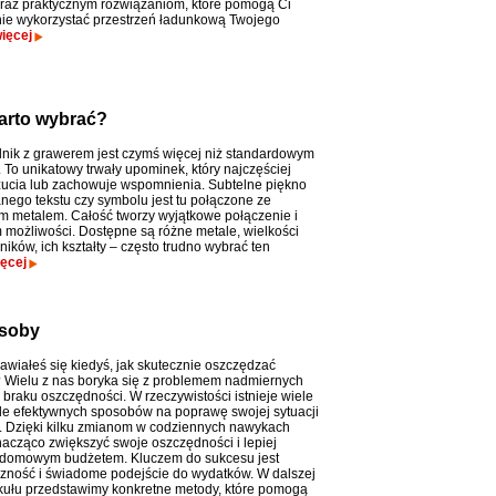
oraz praktycznym rozwiązaniom, które pomogą Ci
e wykorzystać przestrzeń ładunkową Twojego
ięcej
warto wybrać?
lnik z grawerem jest czymś więcej niż standardowym
 To unikatowy trwały upominek, który najczęściej
ucia lub zachowuje wspomnienia. Subtelne piękno
ego tekstu czy symbolu jest tu połączone ze
m metalem. Całość tworzy wyjątkowe połączenie i
 możliwości. Dostępne są różne metale, wielkości
ników, ich kształty – często trudno wybrać ten
ęcej
osoby
awiałeś się kiedyś, jak skutecznie oszczędzać
 Wielu z nas boryka się z problemem nadmiernych
 braku oszczędności. W rzeczywistości istnieje wiele
ale efektywnych sposobów na poprawę swojej sytuacji
. Dzięki kilku zmianom w codziennych nawykach
cząco zwiększyć swoje oszczędności i lepiej
 domowym budżetem. Kluczem do sukcesu jest
zność i świadome podejście do wydatków. W dalszej
ykułu przedstawimy konkretne metody, które pomogą