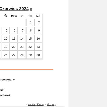
Czerwiec 2024
»
Śr
Czw
Pt
Sb
Nd
1
2
5
6
7
8
9
12
13
14
15
16
19
20
21
22
23
26
27
28
29
30
onsorowany
ski
Gontarek
«
strona główna
-
do góry
^