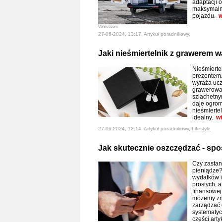
adaptacji 
maksymalni
pojazdu.
w
Vehikit.com
27-06-2024, 13:17, Artykuł poradnikowy,
Jaki nieśmiertelnik z grawerem 
Nieśmierte
prezentem.
wyraża ucz
grawerowan
szlachetny
daje ogrom
nieśmiertel
idealny.
wi
27-06-2024, 12:14, Artykuł poradnikowy,
Lifestyle
Jak skutecznie oszczędzać - sp
Czy zastan
pieniądze?
wydatków i
prostych, 
finansowej
możemy zna
zarządzać
systematyc
części art