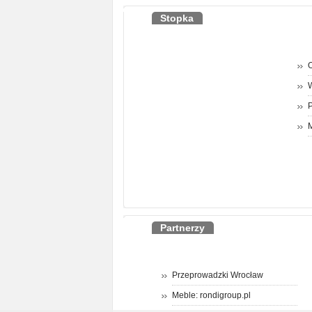
Stopka
O
P
M
Partnerzy
Przeprowadzki Wrocław
Meble: rondigroup.pl