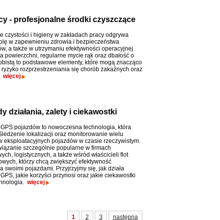
cy - profesjonalne środki czyszczące
 czystości i higieny w zakładach pracy odgrywa
olę w zapewnieniu zdrowia i bezpieczeństwa
w, a także w utrzymaniu efektywności operacyjnej.
a powierzchni, regularne mycie rąk oraz dbałość o
obistą to podstawowe elementy, które mogą znacząco
 ryzyko rozprzestrzeniania się chorób zakaźnych oraz
.
więcej
 działania, zalety i ciekawostki
 GPS pojazdów to nowoczesna technologia, która
śledzenie lokalizacji oraz monitorowanie wielu
 eksploatacyjnych pojazdów w czasie rzeczywistym.
związanie szczególnie popularne w firmach
ych, logistycznych, a także wśród właścicieli flot
ych, którzy chcą zwiększyć efektywność
 swoimi pojazdami. Przyjrzyjmy się, jak działa
GPS, jakie korzyści przynosi oraz jakie ciekawostki
chnologia.
więcej
1
2
3
następna