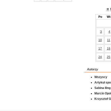
«
Po
Wt
3
4
10
11
17
18
24
25
Autorzy
Wszyscy
Artykuł sp
Sabina Iling
Marcin Opol
Krzysztof 