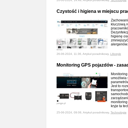
26-06-2024, 14:48, Artykuł poradnikowy,
Technologie
Czystość i higiena w miejscu pra
Zachowanie
kluczową r
pracownikó
Dezynfekcj
higienę os
zmniejszyć
alergenów
elinea
26-06-2024, 11:36, Artykuł poradnikowy,
Lifestyle
Monitoring GPS pojazdów - zasady
Monitoring
umożliwia 
parametrów
Jest to ro
transportow
samochodow
zarządzania
monitoring 
pangps.pl
kryje ta te
25-06-2024, 09:06, Artykuł poradnikowy,
Technologie