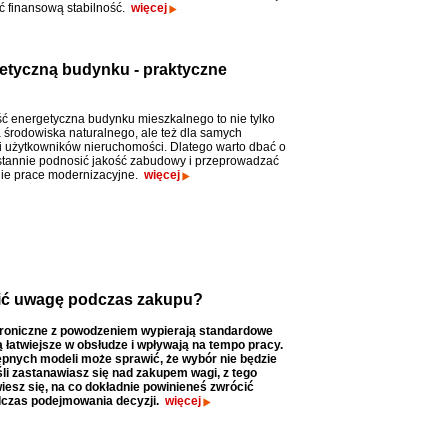
ć finansową stabilność.
więcej
etyczną budynku - praktyczne
ć energetyczna budynku mieszkalnego to nie tylko
a środowiska naturalnego, ale też dla samych
i i użytkowników nieruchomości. Dlatego warto dbać o
ustannie podnosić jakość zabudowy i przeprowadzać
ie prace modernizacyjne.
więcej
ócić uwagę podczas zakupu?
troniczne z powodzeniem wypierają standardowe
 łatwiejsze w obsłudze i wpływają na tempo pracy.
ępnych modeli może sprawić, że wybór nie będzie
śli zastanawiasz się nad zakupem wagi, z tego
iesz się, na co dokładnie powinieneś zwrócić
czas podejmowania decyzji.
więcej