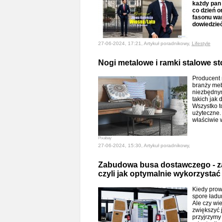
każdy pan 
co dzień o
fasonu war
dowiedzieć 
27-06-2024, 17:21, Artykuł poradnikowy,
Lifestyle
Nogi metalowe i ramki stalowe s
Producent 
branży meb
niezbędny
takich jak 
Wszystko to
użyteczne. 
właściwie
Pixabay
27-06-2024, 15:30, Artykuł poradnikowy,
Zabudowa busa dostawczego - za
czyli jak optymalnie wykorzystać
Kiedy prow
spore ładu
Ale czy wi
zwiększyć 
przyjrzymy