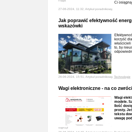
Freepik
Ci osiągną
27-06-2024, 11:32, Artykuł poradnikowy,
Jak poprawić efektywność energ
wskazówki
Efektywnoś
korzyść dl
właściciel
to, by nie
odpowiedn
26-06-2024, 15:51, Artykuł poradnikowy,
Technologie
Wagi elektroniczne - na co zwr
Wagi elek
modele. Są
Ilość dost
prosty. Je
tekstu dow
uwagę pod
wagma.pl