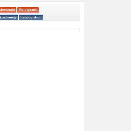
echnologie
Motoryzacja
i patronaty
Katalog stron