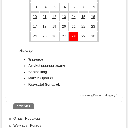
3
4
5
6
7
8
9
10
11
12
13
14
15
16
17
18
19
20
21
22
23
24
25
26
27
28
29
30
Autorzy
Wszyscy
Artykuł sponsorowany
Sabina Iling
Marcin Opolski
Krzysztof Gontarek
«
strona główna
-
do góry
^
Stopka
O nas
|
Redakcja
Wywiady
|
Porady