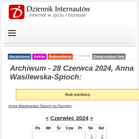
< reklama
the:protocol
Aukcje
Bukmacherzy
Dodaj artykuł / link
Archiwum - 28 Czerwca 2024, Anna
Wasilewska-Śpioch:
Brak publikacji.
Anna Wasilewska-Śpioch na Google+
«
Czerwiec 2024
»
Po
Wt
Śr
Czw
Pt
Sb
Nd
1
2