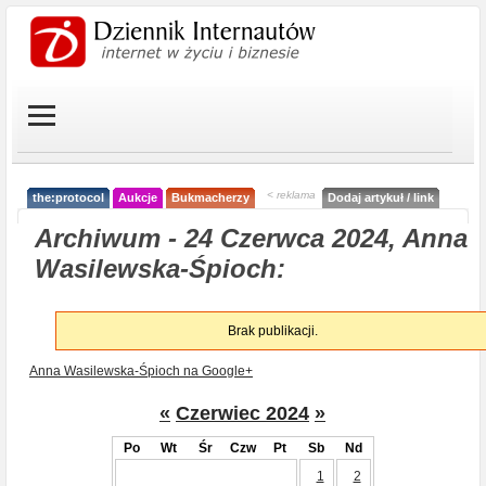
< reklama
the:protocol
Aukcje
Bukmacherzy
Dodaj artykuł / link
Archiwum - 24 Czerwca 2024, Anna
Wasilewska-Śpioch:
Brak publikacji.
Anna Wasilewska-Śpioch na Google+
«
Czerwiec 2024
»
Po
Wt
Śr
Czw
Pt
Sb
Nd
1
2