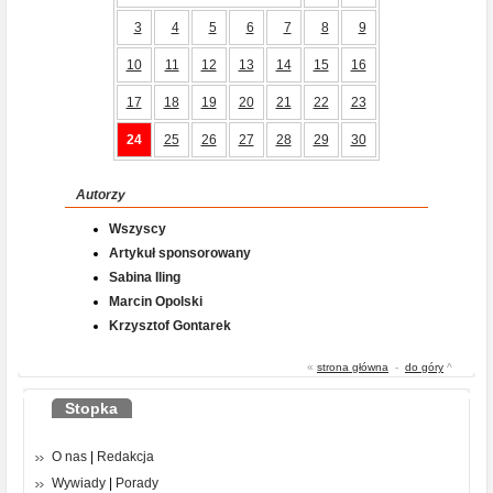
3
4
5
6
7
8
9
10
11
12
13
14
15
16
17
18
19
20
21
22
23
24
25
26
27
28
29
30
Autorzy
Wszyscy
Artykuł sponsorowany
Sabina Iling
Marcin Opolski
Krzysztof Gontarek
«
strona główna
-
do góry
^
Stopka
O nas
|
Redakcja
Wywiady
|
Porady