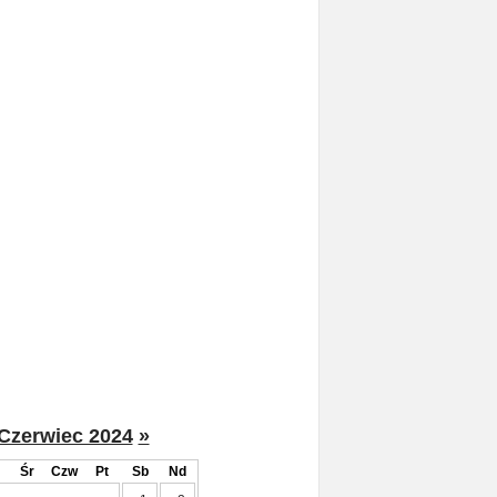
Czerwiec 2024
»
Śr
Czw
Pt
Sb
Nd