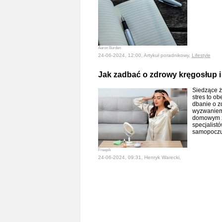
Aaron Burden
24-06-2024, 12:00, Artykuł poradnikowy,
Lifestyle
Jak zadbać o zdrowy kręgosłup 
Siedzące ży
stres to o
dbanie o z
wyzwaniem.
domowym za
specjalist
samopoczu
Freepik
24-06-2024, 09:31, Henryk Warecki,