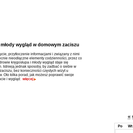
i młody wygląd w domowym zaciszu
cie, przytłoczenie informacjami i związany z nimi
becnie nieodłączne elementy codzienności, przez co
drowie kręgosłupa i młody wygląd staje się
 Istnieją jednak sposoby, by zadbać o siebie w
ciszu, bez konieczności częstych wizyt u
ów. Oto kilka porad, jak możesz poprawić swoje
cie i wygląd:
więcej
«
Po
Wt