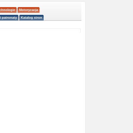
echnologie
Motoryzacja
i patronaty
Katalog stron