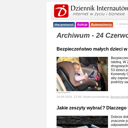
< reklam
the:protocol
Aukcje
Bukmacherzy
Archiwum - 24 Czerw
Bezpieczeństwo małych dzieci w
Bezpieczeń
istotną. W
drogowych 
53 dzieci 
Komendy Głó
aby zapew
podróży 
Depositphotos
24-06-2024, 12:06, Artykuł poradnikowy,
Bezpieczeńs
Jakie zeszyty wybrać? Dlaczego
Dobrze dob
znacznie p
odpowiedn