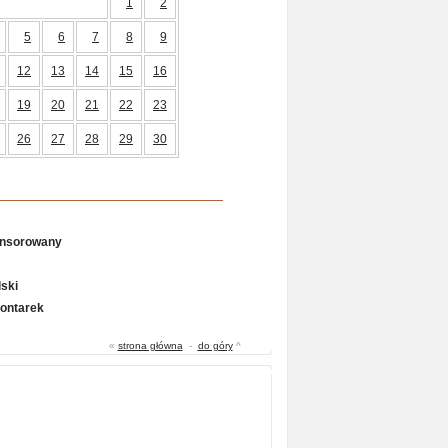
1
2
5
6
7
8
9
12
13
14
15
16
19
20
21
22
23
26
27
28
29
30
onsorowany
ski
Gontarek
«
strona główna
-
do góry
^