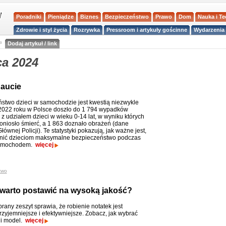
Poradniki
Pieniądze
Biznes
Bezpieczeństwo
Prawo
Dom
Nauka i T
Zdrowie i styl życia
Rozrywka
Pressroom i artykuły gościnne
Wydarzenia 
a
Dodaj artykuł / link
ca 2024
 aucie
stwo dzieci w samochodzie jest kwestią niezwykle
 2022 roku w Polsce doszło do 1 794 wypadków
z udziałem dzieci w wieku 0-14 lat, w wyniku których
poniosło śmierć, a 1 863 doznało obrażeń (dane
wnej Policji). Te statystyki pokazują, jak ważne jest,
nić dzieciom maksymalne bezpieczeństwo podczas
samochodem.
więcej
two
 warto postawić na wysoką jakość?
rany zeszyt sprawia, że robienie notatek jest
rzyjemniejsze i efektywniejsze. Zobacz, jak wybrać
i model.
więcej