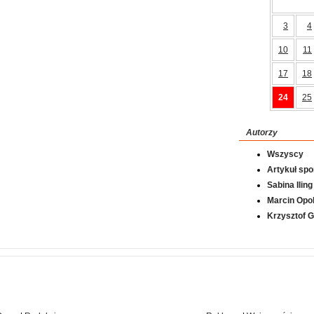
3
4
10
11
17
18
24
25
Autorzy
Wszyscy
Artykuł sp
Sabina Iling
Marcin Opol
Krzysztof 