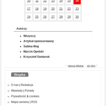
10
11
12
13
14
15
16
17
18
19
20
21
22
23
24
25
26
27
28
29
30
Autorzy
Wszyscy
Artykuł sponsorowany
Sabina Iling
Marcin Opolski
Krzysztof Gontarek
«
strona główna
-
do góry
^
Stopka
O nas
|
Redakcja
Wywiady
|
Porady
Prywatność
&
cookies
Mapa serwisu
|
RSS