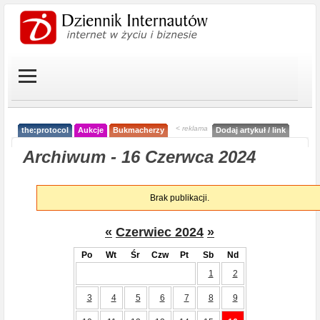
< reklama
the:protocol
Aukcje
Bukmacherzy
Dodaj artykuł / link
Archiwum - 16 Czerwca 2024
Brak publikacji.
«
Czerwiec 2024
»
Po
Wt
Śr
Czw
Pt
Sb
Nd
1
2
3
4
5
6
7
8
9