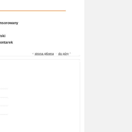
onsorowany
ski
Gontarek
«
strona główna
-
do góry
^