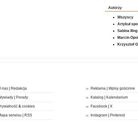
Autorzy
Wszyscy
Artykuł sp
Sabina Iling
Marcin Opol
Krzysztof 
 nas
|
Redakcja
Reklama
|
Wpisy gościnne
Wywiady
|
Porady
Katalog
|
Kalendarium
rywatność
&
cookies
Facebook
|
X
apa serwisu
|
RSS
Instagram
|
Pinterest