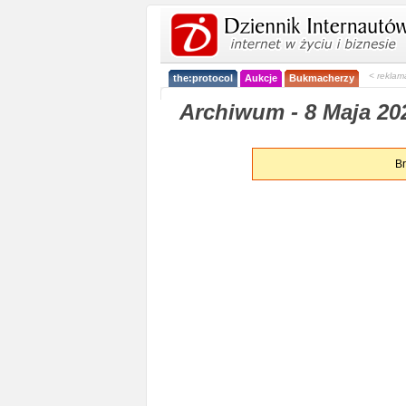
< reklam
the:protocol
Aukcje
Bukmacherzy
Archiwum - 8 Maja 20
Br