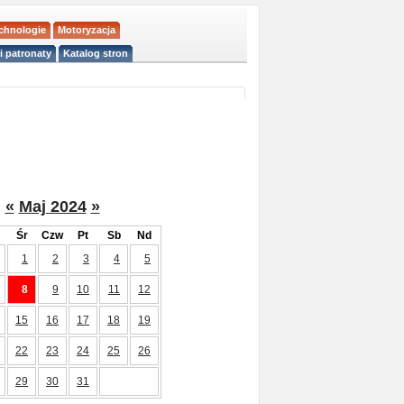
echnologie
Motoryzacja
i patronaty
Katalog stron
«
Maj 2024
»
Śr
Czw
Pt
Sb
Nd
1
2
3
4
5
8
9
10
11
12
15
16
17
18
19
22
23
24
25
26
29
30
31