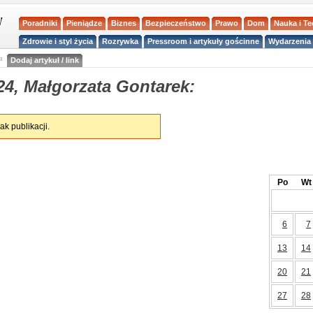
Poradniki
Pieniądze
Biznes
Bezpieczeństwo
Prawo
Dom
Nauka i T
Zdrowie i styl życia
Rozrywka
Pressroom i artykuły gościnne
Wydarzenia 
a
Dodaj artykuł / link
24, Małgorzata Gontarek:
ak publikacji.
Po
Wt
6
7
13
14
20
21
27
28