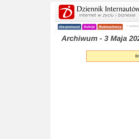
< reklam
the:protocol
Aukcje
Bukmacherzy
Archiwum - 3 Maja 20
Br