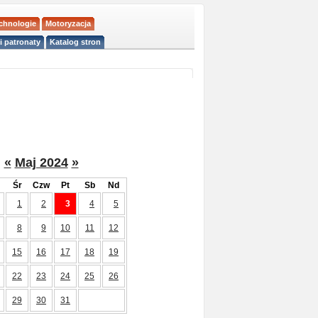
echnologie
Motoryzacja
i patronaty
Katalog stron
«
Maj 2024
»
Śr
Czw
Pt
Sb
Nd
1
2
3
4
5
8
9
10
11
12
15
16
17
18
19
22
23
24
25
26
29
30
31