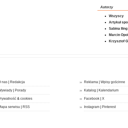
Autorzy
Wszyscy
Artykuł sp
Sabina Iling
Marcin Opol
Krzysztof 
 nas
|
Redakcja
Reklama
|
Wpisy gościnne
Wywiady
|
Porady
Katalog
|
Kalendarium
rywatność
&
cookies
Facebook
|
X
apa serwisu
|
RSS
Instagram
|
Pinterest