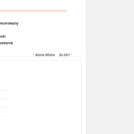
onsorowany
ski
Gontarek
«
strona główna
-
do góry
^