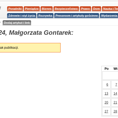
Poradniki
Pieniądze
Biznes
Bezpieczeństwo
Prawo
Dom
Nauka i T
Zdrowie i styl życia
Rozrywka
Pressroom i artykuły gościnne
Wydarzenia 
a
Dodaj artykuł / link
24, Małgorzata Gontarek:
ak publikacji.
Po
Wt
6
7
13
14
20
21
27
28