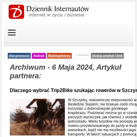
< reklama
the:protocol
Aukcje
Bukmacherzy
Dodaj artykuł / link
Archiwum - 6 Maja 2024, Artykuł
partnera:
Dlaczego wybrać Trip2Bike szukając rowerów w Szczy
W Szczyrku, malowniczej miejscowości w
Beskidzie Śląskim, nie brakuje osób chc
korzystać z dobrodziejstw górskiego
krajobrazu. Podziwiać można go w czasi
pieszych wycieczek, jak również z siodeł
jednośladu. Wielu turystów nie posiada j
roweru przystosowanego do jazdy w trud
warunkach, bądź nie ma możliwości jego
transportu. W takich sytuacjach z pomocą