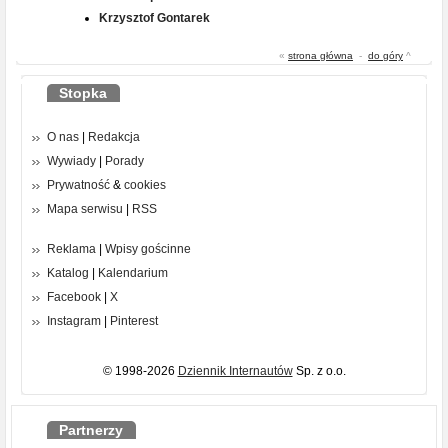
Krzysztof Gontarek
«
strona główna
-
do góry
^
Stopka
O nas
|
Redakcja
Wywiady
|
Porady
Prywatność
&
cookies
Mapa serwisu
|
RSS
Reklama
|
Wpisy gościnne
Katalog
|
Kalendarium
Facebook
|
X
Instagram
|
Pinterest
© 1998-2026
Dziennik Internautów
Sp. z o.o.
Partnerzy