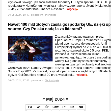
kryptowalutowego, jak zatwierdzenie funduszy ETF typu spot na BTC i ETH 
regulatora w HongKongu - wynika z najnowszego raportu „Monthly Market In
– May 2024” autorstwa Binance Research.
więcej
06-05-2024, 18:47, pressroom ,
Pieniądze
Nawet 400 mld złotych zasila gospodarkę UE, dzięki o
source. Czy Polska nadąża za liderami?
Z szacunków przygotowanych przez
OpenForum Europe i Fraunhofer ISI wynik
wkład open source do gospodarki Unii
Europejskiej wynosi od 280 do 400 mld z
rocznie, co stanowi około 0,5 proc. PKB.
Wartość ta jest zbliżona do wkładu
generowanego łącznie przez transport lą
wodny. Na globalny sens ekonomiczny
standret
rozwiązań opartych o otwarty kod źródło
wskazywał także Dariusz Świąder, prezes Linux Polska podczas konferencji
Source Day 2024. Zaznaczał, że rynek open source w najbliższych 10 latach
będzie rósł średnio o niemal 20 proc. w skali roku.
więcej
06-05-2024, 17:43, pressroom ,
Technologie
«
Maj 2024
»
Po
Wt
Śr
Czw
Pt
Sb
Nd