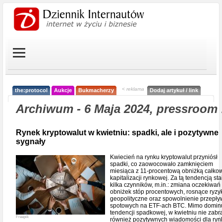
< reklama
the:protocol
Aukcje
Bukmacherzy
Dodaj artykuł / link
Archiwum - 6 Maja 2024, pressroom 
Rynek kryptowalut w kwietniu: spadki, ale i pozytywne
sygnały
Kwiecień na rynku kryptowalut przyniósł
spadki, co zaowocowało zamknięciem
miesiąca z 11-procentową obniżką całkow
kapitalizacji rynkowej. Za tą tendencją sta
kilka czynników, m.in.: zmiana oczekiwań
obniżek stóp procentowych, rosnące ryzy
geopolityczne oraz spowolnienie przepł
spotowych na ETF-ach BTC. Mimo domin
tendencji spadkowej, w kwietniu nie zabr
Freepik
również pozytywnych wiadomości dla ryn