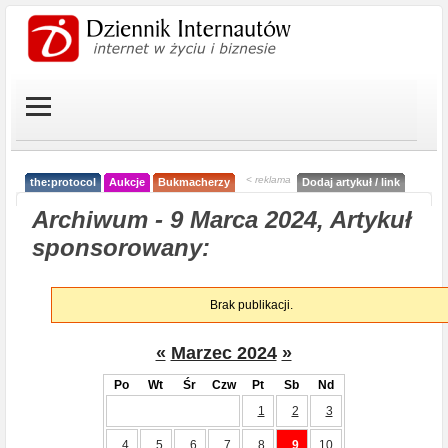
< reklama
the:protocol
Aukcje
Bukmacherzy
Dodaj artykuł / link
Archiwum - 9 Marca 2024, Artykuł
sponsorowany:
Brak publikacji.
«
Marzec 2024
»
Po
Wt
Śr
Czw
Pt
Sb
Nd
1
2
3
4
5
6
7
8
9
10