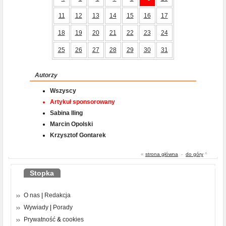
11
12
13
14
15
16
17
18
19
20
21
22
23
24
25
26
27
28
29
30
31
Autorzy
Wszyscy
Artykuł sponsorowany
Sabina Iling
Marcin Opolski
Krzysztof Gontarek
«
strona główna
-
do góry
^
Stopka
O nas
|
Redakcja
Wywiady
|
Porady
Prywatność
&
cookies