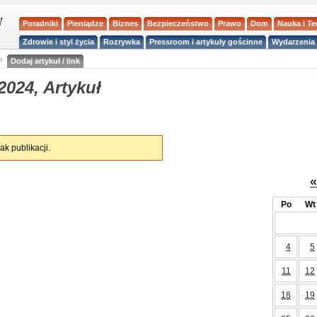
Poradniki
Pieniądze
Biznes
Bezpieczeństwo
Prawo
Dom
Nauka i T
Zdrowie i styl życia
Rozrywka
Pressroom i artykuły gościnne
Wydarzenia 
a
Dodaj artykuł / link
024, Artykuł
ak publikacji.
«
Po
Wt
4
5
11
12
18
19