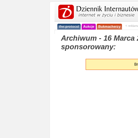
< reklam
the:protocol
Aukcje
Bukmacherzy
Archiwum - 16 Marca 2
sponsorowany:
Br