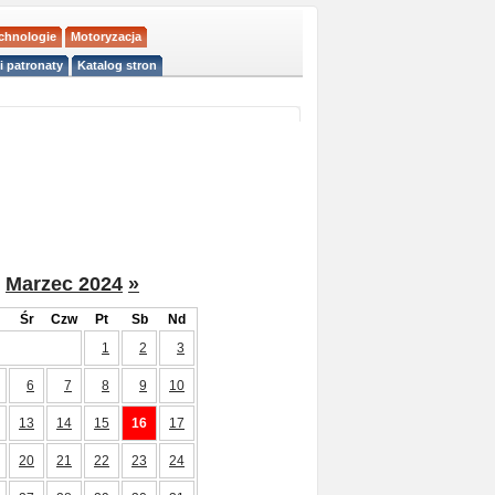
echnologie
Motoryzacja
i patronaty
Katalog stron
Marzec 2024
»
Śr
Czw
Pt
Sb
Nd
1
2
3
6
7
8
9
10
13
14
15
16
17
20
21
22
23
24