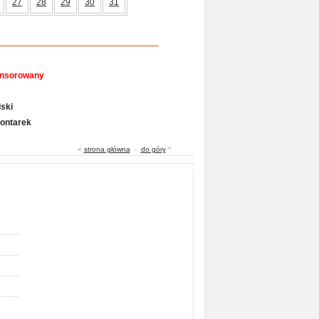
27
28
29
30
31
onsorowany
ski
Gontarek
«
strona główna
-
do góry
^