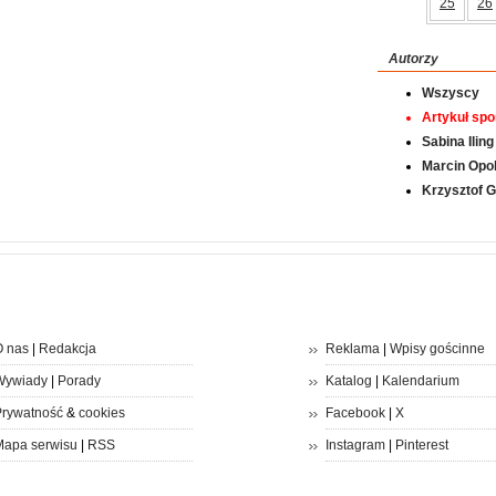
25
26
Autorzy
Wszyscy
Artykuł sp
Sabina Iling
Marcin Opol
Krzysztof 
 nas
|
Redakcja
Reklama
|
Wpisy gościnne
Wywiady
|
Porady
Katalog
|
Kalendarium
rywatność
&
cookies
Facebook
|
X
apa serwisu
|
RSS
Instagram
|
Pinterest