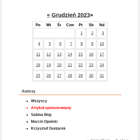
«
Grudzień 2023
»
Po
Wt
Śr
Czw
Pt
Sb
Nd
1
2
3
4
5
6
7
8
9
10
11
12
13
14
15
16
17
18
19
20
21
22
23
24
25
26
27
28
29
30
31
Autorzy
Wszyscy
Artykuł sponsorowany
Sabina Iling
Marcin Opolski
Krzysztof Gontarek