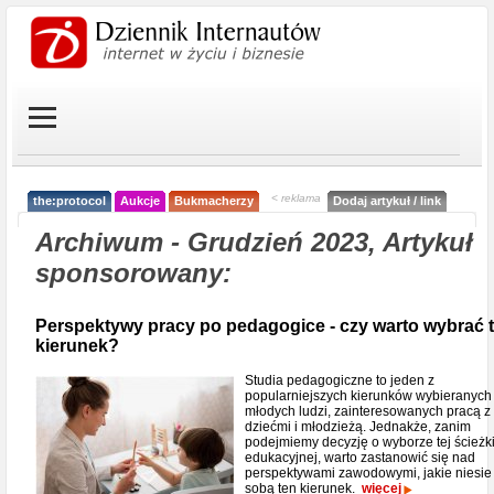
< reklama
the:protocol
Aukcje
Bukmacherzy
Dodaj artykuł / link
Archiwum - Grudzień 2023, Artykuł
sponsorowany:
Perspektywy pracy po pedagogice - czy warto wybrać 
kierunek?
Studia pedagogiczne to jeden z
popularniejszych kierunków wybieranych
młodych ludzi, zainteresowanych pracą z
dziećmi i młodzieżą. Jednakże, zanim
podejmiemy decyzję o wyborze tej ścieżk
edukacyjnej, warto zastanowić się nad
perspektywami zawodowymi, jakie niesie
sobą ten kierunek.
więcej