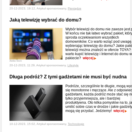
20-12-2023, 19:12, Artykuł sponsorowany,
Pieniądze
Jaką telewizję wybrać do domu?
Wybór telewizji do domu nie zawsze jest p
W końcu nie tak łatwo wybrać pakiet, któr
sprosta oczekiwaniom wszystkich
domowników. Co warto wziąć pod uwagę
wybierając telewizję do domu? Jakie paki
telewizji można znaleźć w ofercie TOYA?
warto kupić telewizję i Internet do domu w
pakiecie?
więcej
Adobe Stock
20-12-2023, 11:29, Artykuł sponsorowany,
Lifestyle
Długa podróż? Z tymi gadżetami nie musi być nudna
Podróże, szczególnie te długie, mogą w
się monotonne i męczące. Ale z odpowie
gadżetami, każda podróż może stać się n
tylko przyjemniejsza, ale i bardziej
produktywna. Oto kilka pomysłów na to, j
umilić sobie czas w drodze i jakie gadżet
mogą się przydać. Jedziemy!
więcej
10-12-2023, 15:02, Artykuł sponsorowany,
Technologie