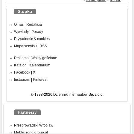
«
strona główna
-
do góry
^
Stopka
O nas
|
Redakcja
Wywiady
|
Porady
Prywatność
&
cookies
Mapa serwisu
|
RSS
Reklama
|
Wpisy gościnne
Katalog
|
Kalendarium
Facebook
|
X
Instagram
|
Pinterest
© 1998-2026
Dziennik Internautów
Sp. z o.o.
Partnerzy
Przeprowadzki Wrocław
Meble: rondigroup.pl