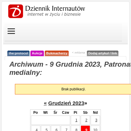
< reklama
the:protocol
Aukcje
Bukmacherzy
Dodaj artykuł / link
Archiwum - 9 Grudnia 2023, Patrona
medialny:
Brak publikacji.
«
Grudzień 2023
»
Po
Wt
Śr
Czw
Pt
Sb
Nd
1
2
3
4
5
6
7
8
9
10