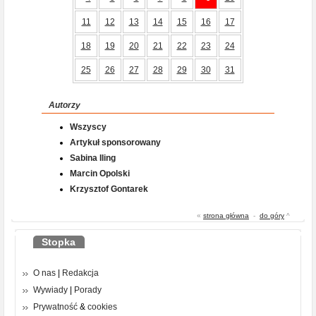
11
12
13
14
15
16
17
18
19
20
21
22
23
24
25
26
27
28
29
30
31
Autorzy
Wszyscy
Artykuł sponsorowany
Sabina Iling
Marcin Opolski
Krzysztof Gontarek
«
strona główna
-
do góry
^
Stopka
O nas
|
Redakcja
Wywiady
|
Porady
Prywatność
&
cookies