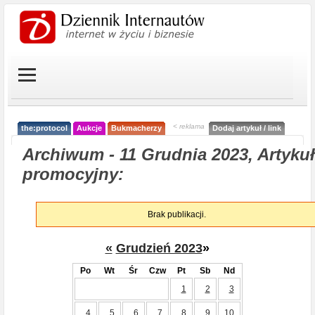
< reklama
the:protocol
Aukcje
Bukmacherzy
Dodaj artykuł / link
Archiwum - 11 Grudnia 2023, Artykuł
promocyjny:
Brak publikacji.
«
Grudzień 2023
»
Po
Wt
Śr
Czw
Pt
Sb
Nd
1
2
3
4
5
6
7
8
9
10