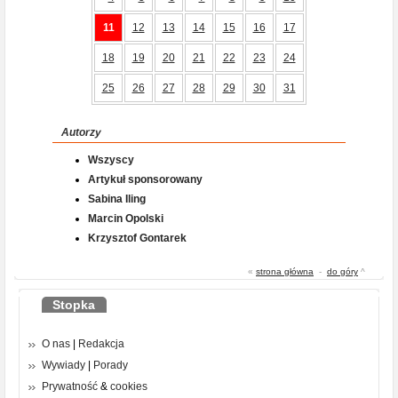
11
12
13
14
15
16
17
18
19
20
21
22
23
24
25
26
27
28
29
30
31
Autorzy
Wszyscy
Artykuł sponsorowany
Sabina Iling
Marcin Opolski
Krzysztof Gontarek
«
strona główna
-
do góry
^
Stopka
O nas
|
Redakcja
Wywiady
|
Porady
Prywatność
&
cookies