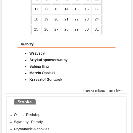
11
12
13
14
15
16
17
18
19
20
21
22
23
24
25
26
27
28
29
30
31
Autorzy
Wszyscy
Artykuł sponsorowany
Sabina Iling
Marcin Opolski
Krzysztof Gontarek
«
strona główna
-
do góry
^
Stopka
O nas
|
Redakcja
Wywiady
|
Porady
Prywatność
&
cookies