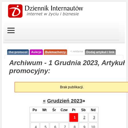
< reklama
the:protocol
Aukcje
Bukmacherzy
Dodaj artykuł / link
Archiwum - 1 Grudnia 2023, Artykuł
promocyjny:
Brak publikacji.
«
Grudzień 2023
»
Po
Wt
Śr
Czw
Pt
Sb
Nd
1
2
3
4
5
6
7
8
9
10