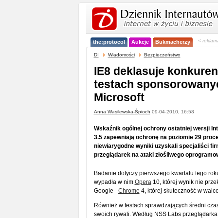
< reklam
the:protocol
Aukcje
Bukmacherzy
DI
Wiadomości
Bezpieczeństwo
IE8 deklasuje konkurenc
testach sponsorowany
Microsoft
Anna Wasilewska-Śpioch
09-04-2010, 16:58
Wskaźnik ogólnej ochrony ostatniej wersji In
3.5 zapewniają ochronę na poziomie 29 procen
niewiarygodne wyniki uzyskali specjaliści f
przeglądarek na ataki złośliwego oprogramo
Badanie dotyczy pierwszego kwartału tego roku
wypadła w nim
Opera
10, której wynik nie prz
Google -
Chrome
4, której skuteczność w wal
Również w testach sprawdzających średni czas
swoich rywali. Według NSS Labs przeglądark