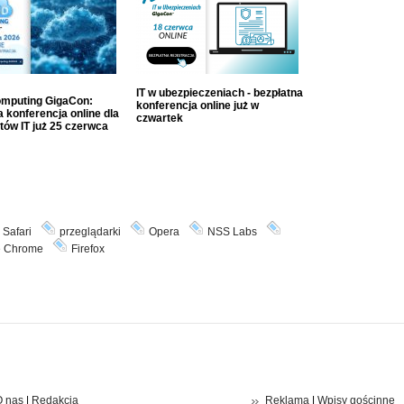
IT w ubezpieczeniach - bezpłatna
mputing GigaCon:
konferencja online już w
 konferencja online dla
czwartek
tów IT już 25 czerwca
Safari
przeglądarki
Opera
NSS Labs
e Chrome
Firefox
 nas
|
Redakcja
Reklama
|
Wpisy gościnne