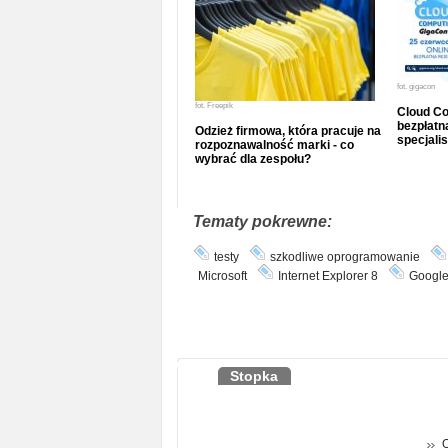
fot.
gigacon
fot.
Freepik
Cloud Co
bezpłatna
Odzież firmowa, która pracuje na
specjalis
rozpoznawalność marki - co
wybrać dla zespołu?
Tematy pokrewne:
testy
szkodliwe oprogramowanie
Microsoft
Internet Explorer 8
Googl
Stopka
O