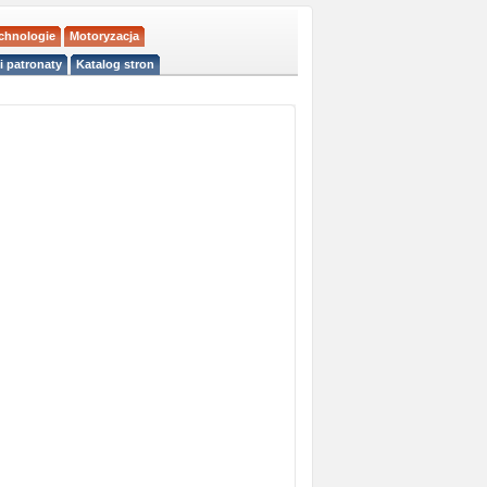
echnologie
Motoryzacja
i patronaty
Katalog stron