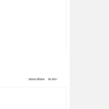
«
strona główna
-
do góry
^