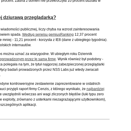
8 procent. Żadna z domen nie przekroczyła 10 procent udziału w
ej dziurawą przeglądarką?
wiadomości publicznej, liczy chyba na wzrost zainteresowania
 bowiem spada.
Według serwisu gemiusRanking
12,37 procent
mniej - 11,21 procent - korzysta z IE8 (dane z ubiegłego tygodnia).
lskich internautów.
bs można uznać za wiarygodne. W ubiegłym roku Dziennik
eprowadzonym przez tę samą firmę
. Wynik również był podobny -
ca polegała na tym, że tytuł najgorzej zabezpieczonej przeglądarki
Krytycy badań prowadzonych przez NSS Labs już wtedy zwracali
.
 jedyne kontrowersyjne zestawienie zaprezentowane w ostatnich
i przyjęli raport firmy Cenzis, z którego wynikało, że
najbardziej
nie uwzględnili wówczas ani wagi zliczonych błędów (luki typu zero
e exploity, zrównano z usterkami niezagrażającymi użytkownikom),
szczególnych aplikacji.