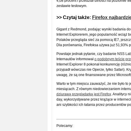
4,08 procent i przedział ufności na poziomie 9
zestawie testowym.
>> Czytaj także:
Firefox najbardzi
Gigant z Redmond, podając wyniki badania do 
Internet Explorerem, jego popularność wciąż
Polaków przegląda sieć za pomocą IE7, jeszcze 
Dla porównania, Firefoksa używa już 51,93% po
Powstaje jednak pytanie, czy badanie NSS La
Internautów informował
o podobnym teście prz
Internet Explorer 8 pokonał konkurencję (różni
przypadł wówczas nie Operze, tylko Safari). 
uwagę, że są one finansowane przez Microsoft
Warto w tym miejscu zauważyć, że nie było to
miesiącach. Z równym niedowierzaniem internauc
dziurawą przeglądarką jest Firefox
. Analitycy 
day, wykorzystywane przez krążące w interneci
ani szybkości ich łatania przez producentów po
Polecamy: