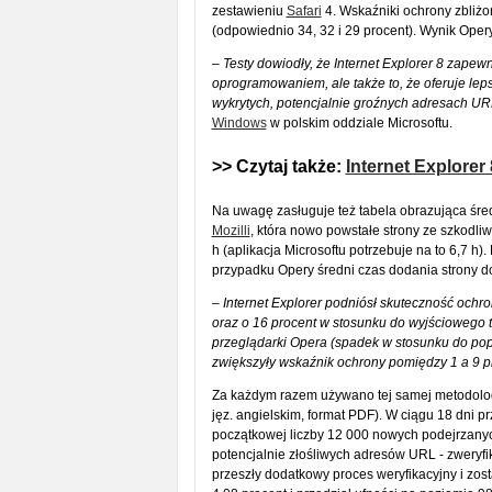
zestawieniu
Safari
4. Wskaźniki ochrony zbliżo
(odpowiednio 34, 32 i 29 procent). Wynik Oper
– Testy dowiodły, że Internet Explorer 8 zape
oprogramowaniem, ale także to, że oferuje l
wykrytych, potencjalnie groźnych adresach UR
Windows
w polskim oddziale Microsoftu.
>> Czytaj także:
Internet Explorer
Na uwagę zasługuje też tabela obrazująca średni
Mozilli
, która nowo powstałe strony ze szkodl
h (aplikacja Microsoftu potrzebuje na to 6,7 h)
przypadku Opery średni czas dodania strony do c
–
Internet Explorer podniósł skuteczność ochro
oraz o 16 procent w stosunku do wyjściowego t
przeglądarki Opera (spadek w stosunku do popr
zwiększyły wskaźnik ochrony pomiędzy 1 a 9 p
Za każdym razem używano tej samej metodologi
jęz. angielskim, format PDF). W ciągu 18 dni 
początkowej liczby 12 000 nowych podejrzanyc
potencjalnie złośliwych adresów URL - zweryf
przeszły dodatkowy proces weryfikacyjny i zo