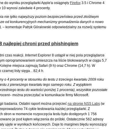
ne do wyniku przeglądarki Apple'a osiągnęły
Firefox
3.5 i Chrome 4
y 10 wynosi zaledwie 4 procenty.
wnia nie tylko najwyższy poziom bezpieczeństwa przed złośliwym
epsze od konkurencyjnych mechanizmy gromadzenia danych o nowo
L –
komentuje Patryk Góralowski odpowiedzialny za rozwój systemu
 8 najlepiej chroni przed phishingiem
 czas reakcji. Internet Explorer 8 ustąpił w niej pola przeglądarce
iwym oprogramowaniem umieszcza na liście blokowanych w ciągu 5,7
. Kolejne miejsca zajmują Safari (9 h) oraz Chrome (14,7 h). W
zarnej listy sięga... 82,4 h.
ny o 4 procenty w stosunku do testu z trzeciego kwartału 2009 roku
estu z pierwszego kwartału tego samego roku. Z wyjątkiem
zedniego testu do wartości poniżej 1 procenta), wszystkie pozostałe
rocent–
można przeczytać w komunikacie firmy Microsoft.
i badania. Ostatni raport można przejrzeć
na stronie NSS Labs
(w
przeprowadzono 74 cykle testowania każdej przeglądarki. Z
h stron w momencie rozpoczęcia testu było dostępnych 1 756
ikowano je pod kątem włączenia do próbki. Ostatecznie 562 adresy
stały ujęte w wynikach końcowych. Daje to margines błędu wynoszący