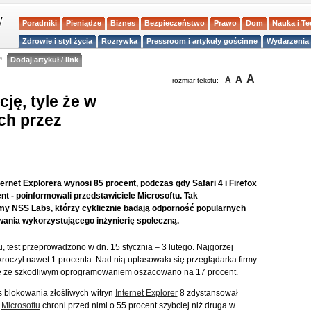
Poradniki
Pieniądze
Biznes
Bezpieczeństwo
Prawo
Dom
Nauka i T
Zdrowie i styl życia
Rozrywka
Pressroom i artykuły gościnne
Wydarzenia 
a
Dodaj artykuł / link
A
A
A
rozmiar tekstu:
ję, tyle że w
ch przez
ternet Explorera wynosi 85 procent, podczas gdy Safari 4 i Firefox
t - poinformowali przedstawiciele Microsoftu. Tak
irmy NSS Labs, którzy cyklicznie badają odporność popularnych
wania wykorzystującego inżynierię społeczną.
, test przeprowadzono w dn. 15 stycznia – 3 lutego. Najgorzej
ekroczył nawet 1 procenta. Nad nią uplasowała się przeglądarka firmy
ce ze szkodliwym oprogramowaniem oszacowano na 17 procent.
 blokowania złośliwych witryn
Internet Explorer
8 zdystansował
a
Microsoftu
chroni przed nimi o 55 procent szybciej niż druga w