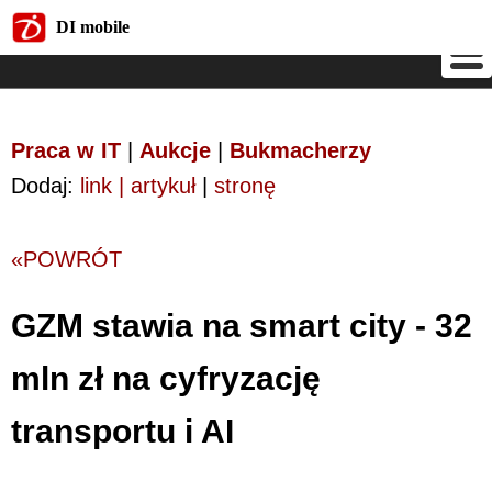
DI mobile
DI mobile
Praca w IT
|
Aukcje
|
Bukmacherzy
Dodaj:
link | artykuł
|
stronę
«POWRÓT
GZM stawia na smart city - 32
mln zł na cyfryzację
transportu i AI