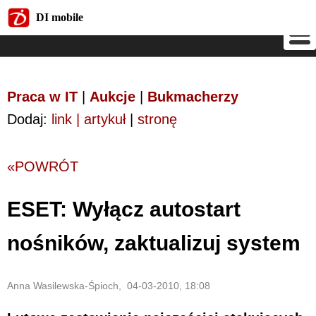
DI mobile
DI mobile
Praca w IT
|
Aukcje
|
Bukmacherzy
Dodaj:
link | artykuł
|
stronę
«POWRÓT
ESET: Wyłącz autostart
nośników, zaktualizuj system
Anna Wasilewska-Śpioch, 04-03-2010, 18:08