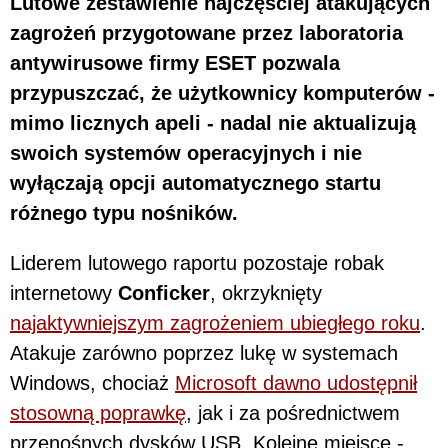
Lutowe zestawienie najczęściej atakujących
zagrożeń przygotowane przez laboratoria
antywirusowe firmy ESET pozwala
przypuszczać, że użytkownicy komputerów -
mimo licznych apeli - nadal nie aktualizują
swoich systemów operacyjnych i nie
wyłączają opcji automatycznego startu
różnego typu nośników.
Liderem lutowego raportu pozostaje robak
internetowy
Conficker
, okrzyknięty
najaktywniejszym zagrożeniem ubiegłego roku
.
Atakuje zarówno poprzez lukę w systemach
Windows, chociaż
Microsoft dawno udostępnił
stosowną poprawkę
, jak i za pośrednictwem
przenośnych dysków USB. Kolejne miejsce -