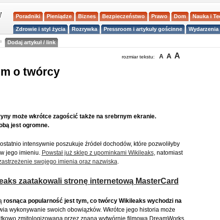
Poradniki
Pieniądze
Biznes
Bezpieczeństwo
Prawo
Dom
Nauka i T
Zdrowie i styl życia
Rozrywka
Pressroom i artykuły gościnne
Wydarzenia 
a
Dodaj artykuł / link
A
A
A
rozmiar tekstu:
lm o twórcy
ryny może wkrótce zagościć także na srebrnym ekranie.
obą jest ogromne.
statnio intensywnie poszukuje źródeł dochodów, które pozwoliłyby
w jego imieniu.
Powstał już sklep z upominkami Wikileaks
, natomiast
zastrzeżenie swojego imienia oraz nazwiska
.
aks zaatakowali stronę internetową MasterCard
ą
rosnąca popularność jest tym, co twórcy Wikileaks wychodzi na
twia wykonywanie swoich obowiązków. Wkrótce jego historia może
atkowo zmitologizowana przez znaną wytwórnię filmową DreamWorks