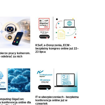
KSeF, e-Doręczenia, ECM -
bezpłatny kongres online już 22–
23 lipca
dbierze pracy kelnerom.
 odebrać za nich
IT w ubezpieczeniach - bezpłatna
mputing GigaCon:
konferencja online już w
 konferencja online dla
czwartek