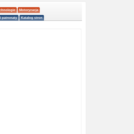
echnologie
Motoryzacja
i patronaty
Katalog stron