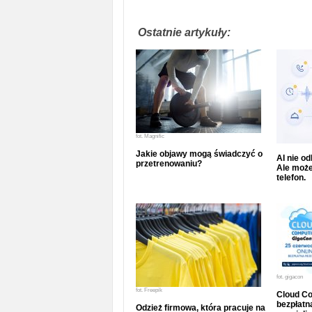
Ostatnie artykuły:
fot.
Magnific
Jakie objawy mogą świadczyć o
AI nie o
przetrenowaniu?
Ale może
telefon.
fot.
gigacon
fot.
Freepik
Cloud Co
bezpłatna
Odzież firmowa, która pracuje na