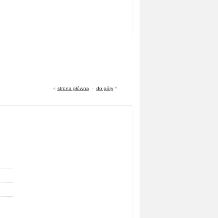
«
strona główna
-
do góry
^