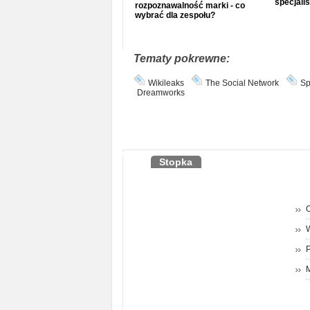
specjalis
rozpoznawalność marki - co
wybrać dla zespołu?
Tematy pokrewne:
Wikileaks
The Social Network
Sp
Dreamworks
Stopka
O
P
M