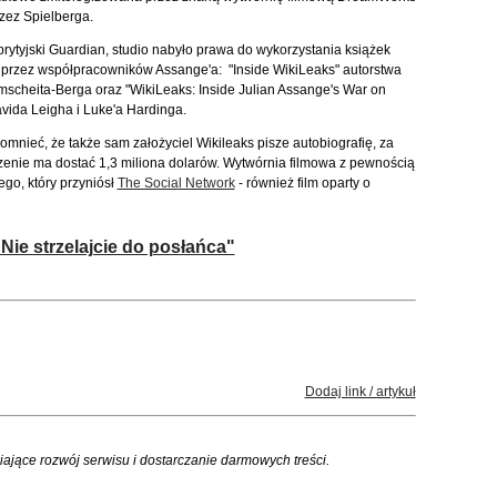
zez Spielberga.
brytyjski Guardian, studio nabyło prawa do wykorzystania książek
przez współpracowników Assange'a: "Inside WikiLeaks" autorstwa
scheita-Berga oraz "WikiLeaks: Inside Julian Assange's War on
vida Leigha i Luke'a Hardinga.
omnieć, że także sam założyciel Wikileaks pisze autobiografię, za
rzenie ma dostać 1,3 miliona dolarów. Wytwórnia filmowa z pewnością
go, który przyniósł
The Social Network
- również film oparty o
Nie strzelajcie do posłańca"
Dodaj link / artykuł
iające rozwój serwisu i dostarczanie darmowych treści.