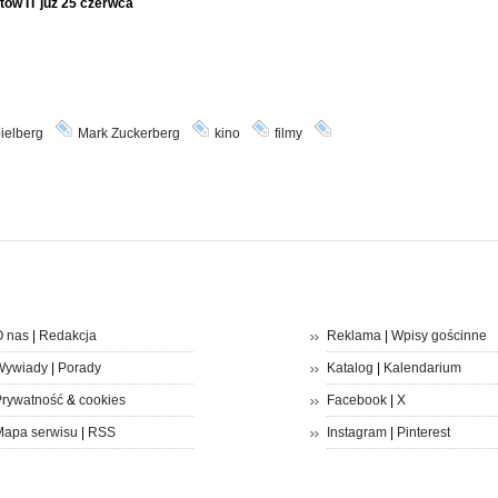
tów IT już 25 czerwca
ielberg
Mark Zuckerberg
kino
filmy
 nas
|
Redakcja
Reklama
|
Wpisy gościnne
Wywiady
|
Porady
Katalog
|
Kalendarium
rywatność
&
cookies
Facebook
|
X
apa serwisu
|
RSS
Instagram
|
Pinterest