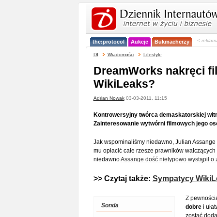
< reklam
the:protocol
Aukcje
Bukmacherzy
DI
Wiadomości
Lifestyle
DreamWorks nakręci fi
WikiLeaks?
Adrian Nowak
03-03-2011, 11:15
Kontrowersyjny twórca demaskatorskiej wit
Zainteresowanie wytwórni filmowych jego os
Jak wspominaliśmy niedawno, Julian Assange o
mu opłacić całe rzesze prawników walczących 
niedawno
Assange dość nietypowo wystąpił o 
>> Czytaj także:
Sympatycy WikiLe
Z pewności
Sonda
dobre
i uła
zostać dod