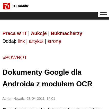
DI mobile
DI mobile
Praca w IT
|
Aukcje
|
Bukmacherzy
Dodaj:
link | artykuł
|
stronę
«POWRÓT
Dokumenty Google dla
Androida z modułem OCR
Adrian Nowak, 28-04-2011, 14:01