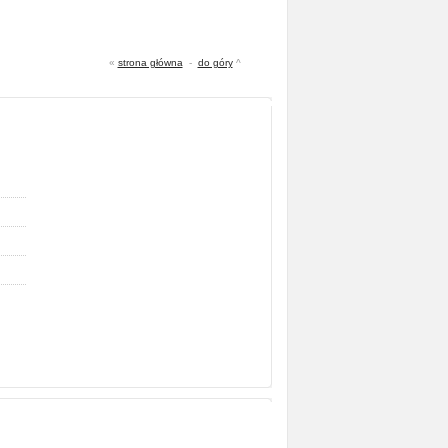
«
strona główna
-
do góry
^