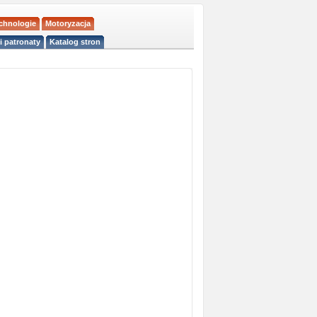
echnologie
Motoryzacja
i patronaty
Katalog stron