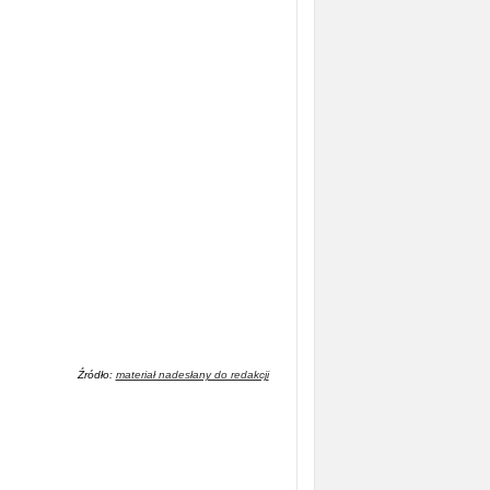
Źródło:
materiał nadesłany do redakcji