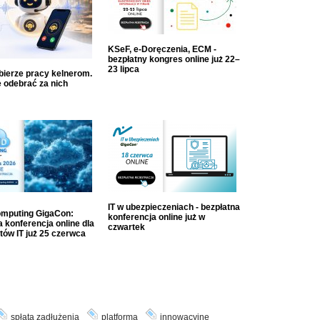
KSeF, e-Doręczenia, ECM -
bezpłatny kongres online już 22–
23 lipca
dbierze pracy kelnerom.
 odebrać za nich
IT w ubezpieczeniach - bezpłatna
mputing GigaCon:
konferencja online już w
 konferencja online dla
czwartek
tów IT już 25 czerwca
spłata zadłużenia
platforma
innowacyjne