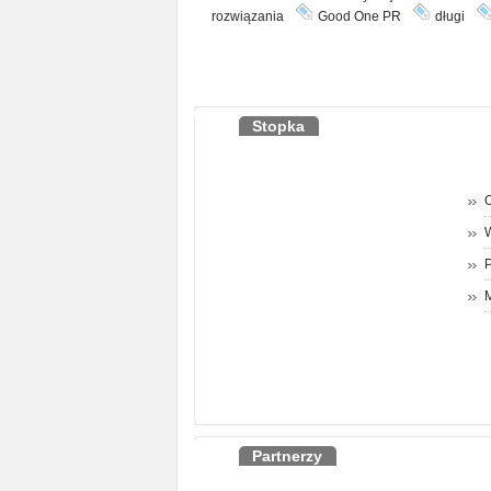
rozwiązania
Good One PR
długi
Stopka
O
P
M
Partnerzy