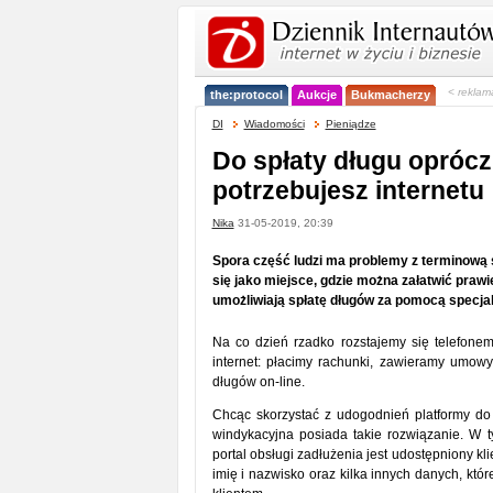
< reklam
the:protocol
Aukcje
Bukmacherzy
DI
Wiadomości
Pieniądze
Do spłaty długu oprócz
potrzebujesz internetu
Nika
31-05-2019, 20:39
Spora część ludzi ma problemy z terminową 
się jako miejsce, gdzie można załatwić praw
umożliwiają spłatę długów za pomocą specjaln
Na co dzień rzadko rozstajemy się telefone
internet: płacimy rachunki, zawieramy umow
długów on-line.
Chcąc skorzystać z udogodnień platformy do
windykacyjna posiada takie rozwiązanie. W t
portal obsługi zadłużenia jest udostępniony kl
imię i nazwisko oraz kilka innych danych, któr