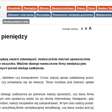
Poradniki
Pieniądze
Biznes
Bezpieczeństwo
Prawo
Dom
Nauka i T
Zdrowie i styl życia
Rozrywka
Pressroom i artykuły gościnne
Wydarzenia 
a
Dodaj artykuł / link
A
A
A
rozmiar tekstu:
 pieniędzy
spłatą swoich zobowiązań. Jednocześnie internet upowszechnia
ie wszystko. Właśnie dlatego nowoczesne firmy windykacyjne
ych portali obsługi zadłużenia.
m, tabletem czy komputerem. Coraz więcej spraw załatwiamy przez
y czy umawiamy się do lekarza. Teraz możliwa jest również spłata
 obsługi zadłużenia po pierwsze należy sprawdzić, czy dana firma
ym celu wystarczy wejść na jej stronę internetową. Następnie, gdy
ientom, należy bezpłatnie się zarejestrować. W tym celu należy podać
e umożliwią firmie windykacyjnej weryfikację, czy dana osoba jest jej