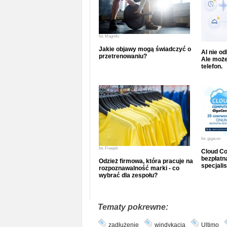
fot.
Magnific
Jakie objawy mogą świadczyć o
AI nie o
przetrenowaniu?
Ale może
telefon.
fot.
gigacon
fot.
Freepik
Cloud Co
bezpłatna
Odzież firmowa, która pracuje na
specjalis
rozpoznawalność marki - co
wybrać dla zespołu?
Tematy pokrewne:
zadłużenie
windykacja
Ultimo