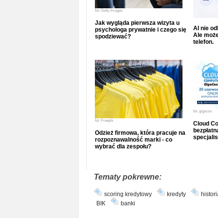
fot.
Getty Images
Jak wygląda pierwsza wizyta u
AI nie o
psychologa prywatnie i czego się
Ale może
spodziewać?
telefon.
fot.
gigacon
fot.
Freepik
Cloud Co
bezpłatna
Odzież firmowa, która pracuje na
specjalis
rozpoznawalność marki - co
wybrać dla zespołu?
Tematy pokrewne:
scoring kredytowy
kredyty
histor
BIK
banki