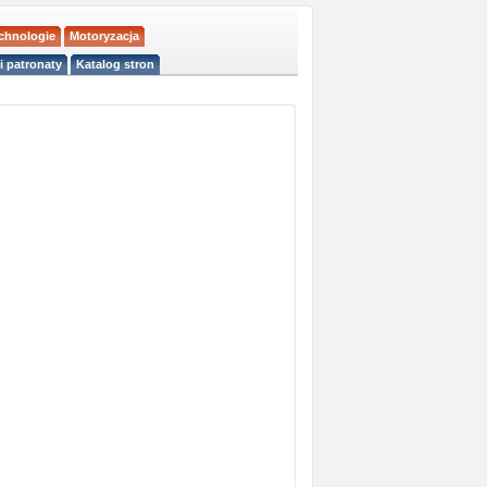
echnologie
Motoryzacja
i patronaty
Katalog stron