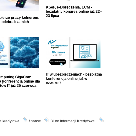
KSeF, e-Doręczenia, ECM -
bezpłatny kongres online już 22–
23 lipca
dbierze pracy kelnerom.
 odebrać za nich
IT w ubezpieczeniach - bezpłatna
mputing GigaCon:
konferencja online już w
 konferencja online dla
czwartek
tów IT już 25 czerwca
ia kredytowa
finanse
Biuro Informacji Kredytowej