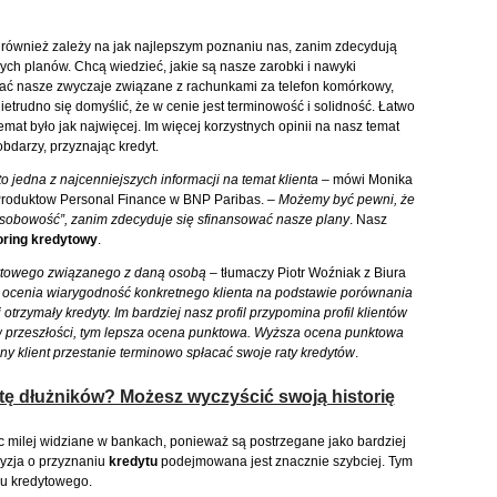
 również zależy na jak najlepszym poznaniu nas, zanim zdecydują
ych planów. Chcą wiedzieć, jakie są nasze zarobki i nawyki
nać nasze zwyczaje związane z rachunkami za telefon komórkowy,
ietrudno się domyślić, że w cenie jest terminowość i solidność. Łatwo
temat było jak najwięcej. Im więcej korzystnych opinii na nasz temat
bdarzy, przyznając kredyt.
o jedna z najcenniejszych informacji na temat klienta –
mówi Monika
Produktow Personal Finance w BNP Paribas.
– Możemy być pewni, że
osobowość”, zanim zdecyduje się sfinansować nasze plany
. Nasz
oring kredytowy
.
dytowego związanego z daną osobą
– tłumaczy Piotr Woźniak z Biura
 ocenia wiarygodność konkretnego klienta na podstawie porównania
j otrzymały kredyty. Im bardziej nasz profil przypomina profil klientów
 przeszłości, tym lepsza ocena punktowa. Wyższa ocena punktowa
 klient przestanie terminowo spłacać swoje raty kredytów
.
istę dłużników? Możesz wyczyścić swoją historię
milej widziane w bankach, ponieważ są postrzegane jako bardziej
yzja o przyznaniu
kredytu
podejmowana jest znacznie szybciej. Tym
u kredytowego.