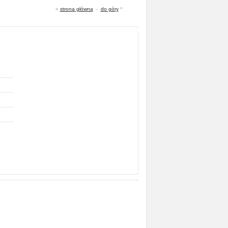
«
strona główna
-
do góry
^