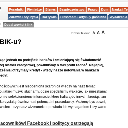
Poradniki
Pieniądze
Biznes
Bezpieczeństwo
Prawo
Dom
Nauka i T
Zdrowie i styl życia
Rozrywka
Pressroom i artykuły gościnne
Wydarzenia 
a
Dodaj artykuł / link
A
A
A
rozmiar tekstu:
 BIK-u?
atrząc jednak na podejście banków i zmieniającą się świadomość
historii kredytowej, powinniśmy o taki profil zadbać. Najlepiej,
wcześniej otrzymały kredyt - wtedy nasze notowania w bankach
edyt.
znościowych jest nieocenioną skarbnicą wiedzy na nasz temat:
go, jakiej muzyki słuchamy, gdzie spędziliśmy wakacje, jak mieszkamy,
omie selekcjonujemy informacje, które trafiają do innych, kreując tym
 korzystają również nasi potencjalni pracodawcy. Możemy być pewni,
w sieci - czy nasz wizerunek odpowiada ich wymaganiom i czy warto
racowników! Facebook i politycy ostrzegają