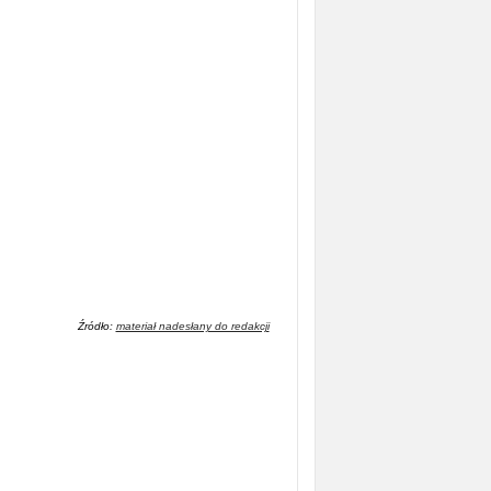
Źródło:
materiał nadesłany do redakcji