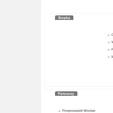
Stopka
O
P
M
Partnerzy
Przeprowadzki Wrocław