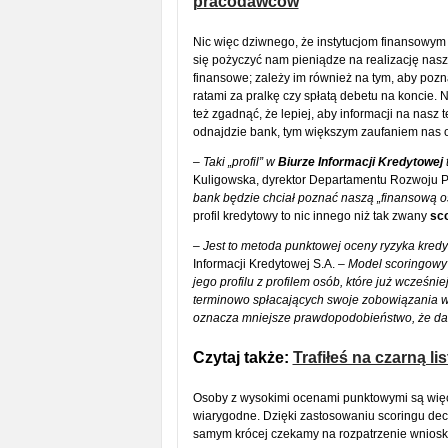
pracodawców
Nic więc dziwnego, że instytucjom finansowym
się pożyczyć nam pieniądze na realizację nasz
finansowe; zależy im również na tym, aby poz
ratami za pralkę czy spłatą debetu na koncie. N
też zgadnąć, że lepiej, aby informacji na nasz 
odnajdzie bank, tym większym zaufaniem nas o
– Taki „profil” w
Biurze Informacji Kredytowej
t
Kuligowska, dyrektor Departamentu Rozwoju 
bank będzie chciał poznać naszą „finansową 
profil kredytowy to nic innego niż tak zwany
sc
–
Jest to metoda punktowej oceny ryzyka kre
Informacji Kredytowej S.A.
– Model scoringowy
jego profilu z profilem osób, które już wcześnie
terminowo spłacających swoje zobowiązania w
oznacza mniejsze prawdopodobieństwo, że dany
Czytaj także:
Trafiłeś na czarną l
Osoby z wysokimi ocenami punktowymi są więc 
wiarygodne. Dzięki zastosowaniu scoringu dec
samym krócej czekamy na rozpatrzenie wniosk