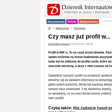
< reklam
the:protocol
Aukcje
Bukmacherzy
DI
Wiadomości
Pieniądze
Czy masz już profil w...
komunikat prasowy
28-03-2012, 09:38
Profil w BIK-u. To na razie brzmi dziwnie. P
społeczeństwa na temat budowania pozytywnej 
żeby był on zbliżony do profilu osób, które 
znacznie wzrosną, a wraz z nimi szanse na kr
Zawartość naszych profili na portalach społec
dzielimy się ze światem informacji na temat te
jakim autem jeździmy. Mniej lub bardziej świad
samym nasz wizerunek. Z tej skarbnicy wiedzy
że sprawdzą, co na nasz temat można znaleźć 
nam zaufać.
Czytaj także:
Nie żądajcie haseł p