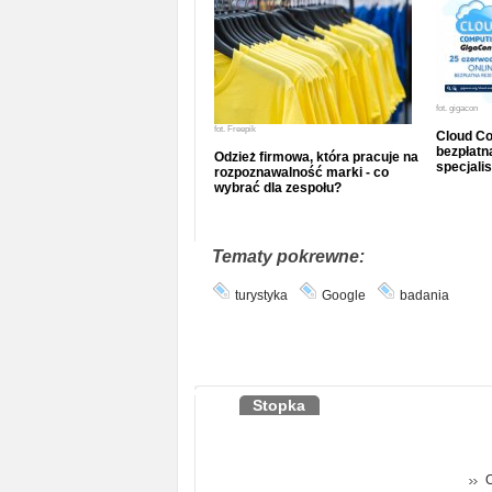
fot.
gigacon
fot.
Freepik
Cloud Co
bezpłatna
Odzież firmowa, która pracuje na
specjalis
rozpoznawalność marki - co
wybrać dla zespołu?
Tematy pokrewne:
turystyka
Google
badania
Stopka
O