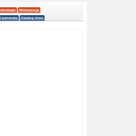
echnologie
Motoryzacja
i patronaty
Katalog stron