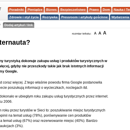
Poradniki
Pieniądze
Biznes
Bezpieczeństwo
Prawo
Dom
Nauka i T
Zdrowie i styl życia
Rozrywka
Pressroom i artykuły gościnne
Wydarzenia 
a
Dodaj artykuł / link
A
A
A
rozmiar tekstu:
ternauta?
any turystyką dokonuje zakupu usług i produktów turystycznych w
ęcej, gdyby nie przeszkody takie jak brak istotnych informacji
rmy Google.
est coraz więcej. Z tego właśnie powodu firma Google postanowiła
ecie poszukują informacji o wycieczkach, noclegach itd.
okonało w ubiegłym roku zakupu usług turystycznych przez internet.
ku 2006.
oku przez turystów w Sieci to: poszukiwanie miejsc turystycznych
pinii na temat usług (78%), porównywanie cen produktów
 na temat usług (67%) oraz rezerwowanie miejsc (40%). Bardzo
 aukcjach (3%).