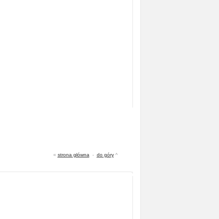
«
strona główna
-
do góry
^