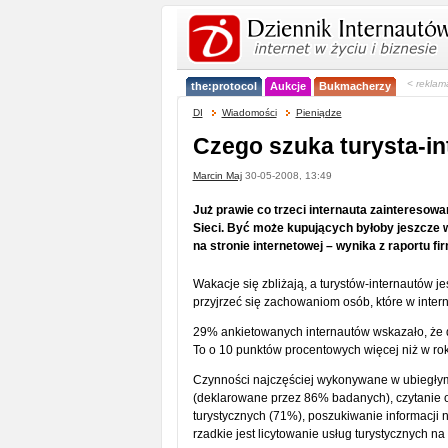
< reklam
the:protocol
Aukcje
Bukmacherzy
DI
Wiadomości
Pieniądze
Czego szuka turysta-in
Marcin Maj
30-05-2008, 13:49
Już prawie co trzeci internauta zainteresow
Sieci. Być może kupujących byłoby jeszcze wi
na stronie internetowej – wynika z raportu fi
Wakacje się zbliżają, a turystów-internautów j
przyjrzeć się zachowaniom osób, które w intern
29% ankietowanych internautów wskazało, że d
To o 10 punktów procentowych więcej niż w ro
Czynności najczęściej wykonywane w ubiegłym r
(deklarowane przez 86% badanych), czytanie o
turystycznych (71%), poszukiwanie informacji
rzadkie jest licytowanie usług turystycznych na