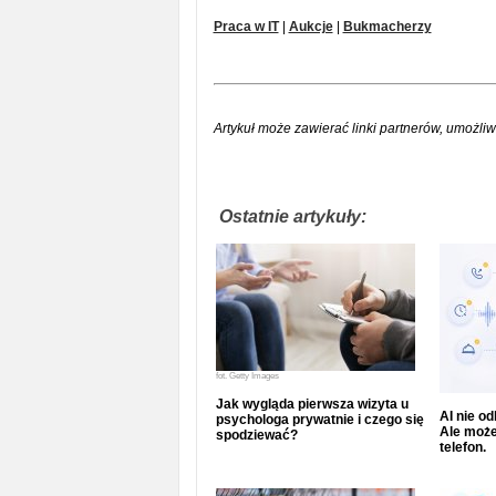
Praca w IT
|
Aukcje
|
Bukmacherzy
Artykuł może zawierać linki partnerów, umożliw
Ostatnie artykuły:
fot.
Getty Images
Jak wygląda pierwsza wizyta u
AI nie o
psychologa prywatnie i czego się
Ale może
spodziewać?
telefon.