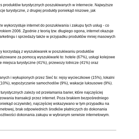
es produktów turystycznych poszukiwanych w internecie. Najwyższe
cje turystyczne, z drugiej produkty poniekąd niszowe, jak
wykorzystuje internet do poszukiwania i zakupu tych usług - co
kiem 2006. Zgodnie z teorią tzw. długiego ogona, internet okazuje
arketingu i sprzedaży także w przypadku produktów mniej masowych
rzy korzystają z wyszukiwarek w poszukiwaniu produktów
okalizowane za pomocą wyszukiwarki to: hotele (67%), usługi kolejowe
miejsca turystyczne (41%), przewozy lotnicze (41%) oraz
nych i wykupionych przez Sieć to: rejsy wycieczkowe (15%), lokalni
na (10%), wypożyczanie samochodów (9%), wakacje luksusowe (9%).
turystycznych zależy od przełamania barier, które najczęściej
izowania transakcji przez internet. Poza brakiem bezpośredniego
poniekąd oczywiste), najczęściej wskazywano w tym przypadku na
ternetowej, brak odpowiednich środków płatniczych do dokonania
możliwości dokonania zakupu w wybranym serwisie internetowym.