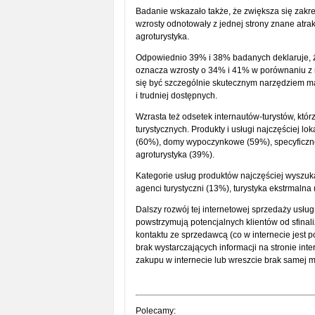
Badanie wskazało także, że zwiększa się zakr
wzrosty odnotowały z jednej strony znane atrak
agroturystyka.
Odpowiednio 39% i 38% badanych deklaruje, że 
oznacza wzrosty o 34% i 41% w porównaniu z ro
się być szczególnie skutecznym narzędziem m
i trudniej dostępnych.
Wzrasta też odsetek internautów-turystów, któ
turystycznych. Produkty i usługi najczęściej l
(60%), domy wypoczynkowe (59%), specyficzne 
agroturystyka (39%).
Kategorie usług produktów najczęściej wyszuka
agenci turystyczni (13%), turystyka ekstrmal
Dalszy rozwój tej internetowej sprzedaży usług 
powstrzymują potencjalnych klientów od sfinal
kontaktu ze sprzedawcą (co w internecie jest 
brak wystarczających informacji na stronie in
zakupu w internecie lub wreszcie brak samej 
Polecamy: