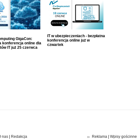
IT w ubezpieczeniach - bezpłatna
mputing GigaCon:
konferencja online już w
 konferencja online dla
czwartek
tów IT już 25 czerwca
 nas
|
Redakcja
Reklama
|
Wpisy gościnne