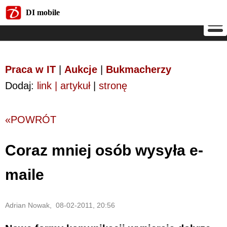
DI mobile
DI mobile
Praca w IT
|
Aukcje
|
Bukmacherzy
Dodaj:
link | artykuł
|
stronę
«POWRÓT
Coraz mniej osób wysyła e-
maile
Adrian Nowak, 08-02-2011, 20:56