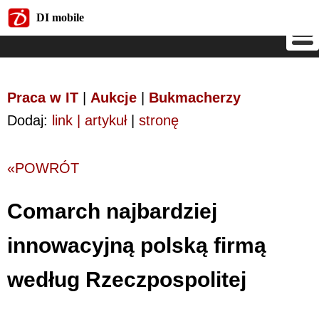
DI mobile
DI mobile
Praca w IT
|
Aukcje
|
Bukmacherzy
Dodaj:
link | artykuł
|
stronę
«POWRÓT
Comarch najbardziej
innowacyjną polską firmą
według Rzeczpospolitej