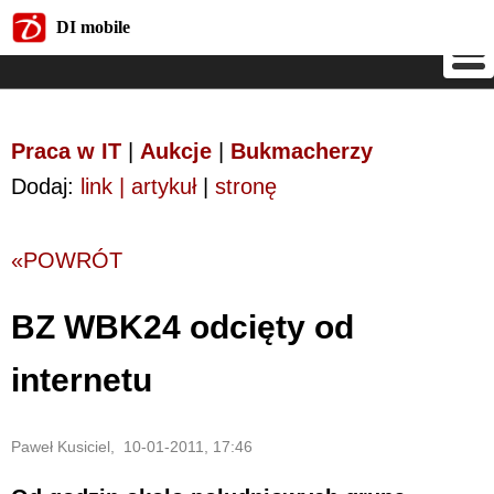
DI mobile
DI mobile
Praca w IT
|
Aukcje
|
Bukmacherzy
Dodaj:
link | artykuł
|
stronę
«POWRÓT
BZ WBK24 odcięty od
internetu
Paweł Kusiciel, 10-01-2011, 17:46