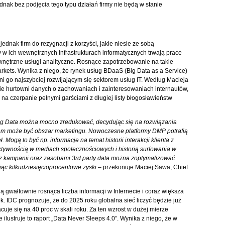
ak bez podjęcia tego typu działań firmy nie będą w stanie
ednak firm do rezygnacji z korzyści, jakie niesie ze sobą
 ich wewnętrznych infrastrukturach informatycznych trwają prace
zewnętrzne usługi analityczne. Rosnące zapotrzebowanie na takie
kets. Wynika z niego, że rynek usług BDaaS (Big Data as a Service)
ni go najszybciej rozwijającym się sektorem usług IT. Według Macieja
e hurtowni danych o zachowaniach i zainteresowaniach internautów,
 na czerpanie pełnymi garściami z długiej listy błogosławieństw
Big Data można mocno zredukować, decydując się na rozwiązania
dem może być obszar marketingu. Nowoczesne platformy DMP potrafią
 Mogą to być np. informacje na temat historii interakcji klienta z
tywnością w mediach społecznościowych i historią surfowania w
 z kampanii oraz zasobami 3rd party data można zoptymalizować
ąc kilkudziesięcioprocentowe zyski –
przekonuje Maciej Sawa, Chief
gwałtownie rosnąca liczba informacji w Internecie i coraz większa
ek. IDC prognozuje, że do 2025 roku globalna sieć liczyć będzie już
cuje się na 40 proc w skali roku. Za ten wzrost w dużej mierze
lustruje to raport „Data Never Sleeps 4.0”. Wynika z niego, że w