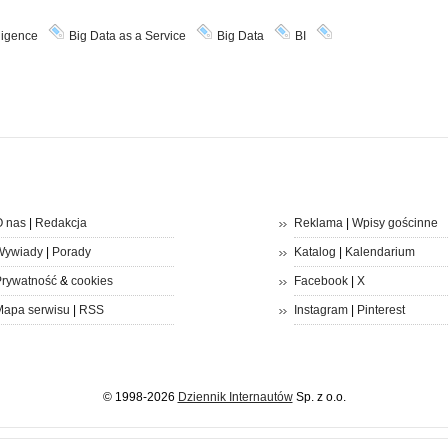
ligence
Big Data as a Service
Big Data
BI
 nas
|
Redakcja
Reklama
|
Wpisy gościnne
Wywiady
|
Porady
Katalog
|
Kalendarium
rywatność
&
cookies
Facebook
|
X
apa serwisu
|
RSS
Instagram
|
Pinterest
© 1998-2026
Dziennik Internautów
Sp. z o.o.