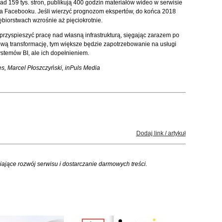
ad 159 tys. stron, publikują 400 godzin materiałów wideo w serwisie
na Facebooku. Jeśli wierzyć prognozom ekspertów, do końca 2018
biorstwach wzrośnie aż pięciokrotnie.
ą przyspieszyć pracę nad własną infrastrukturą, sięgając zarazem po
rową transformację, tym większe będzie zapotrzebowanie na usługi
stemów BI, ale ich dopełnieniem.
es, Marcel Płoszczyński, inPuls Media
Dodaj link / artykuł
iające rozwój serwisu i dostarczanie darmowych treści.