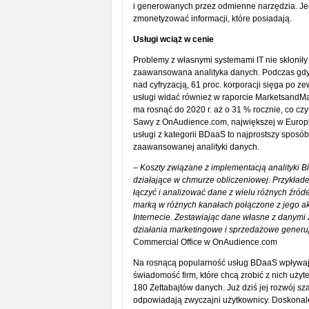
i generowanych przez odmienne narzędzia. Jedn
zmonetyzować informacji, które posiadają.
Usługi wciąż w cenie
Problemy z własnymi systemami IT nie skłoniły j
zaawansowana analityka danych. Podczas gdy w
nad cyfryzacją, 61 proc. korporacji sięga po 
usługi widać również w raporcie MarketsandMar
ma rosnąć do 2020 r. aż o 31 % rocznie, co czy
Sawy z OnAudience.com, największej w Europi
usługi z kategorii BDaaS to najprostszy sposób
zaawansowanej analityki danych.
–
Koszty związane z implementacją analityki 
działające w chmurze obliczeniowej. Przykła
łączyć i analizować dane z wielu różnych źródeł.
marką w różnych kanałach połączone z jego ak
Internecie. Zestawiając dane własne z danymi
działania marketingowe i sprzedażowe generuj
Commercial Office w OnAudience.com
Na rosnącą popularność usług BDaaS wpływają 
świadomość firm, które chcą zrobić z nich użyt
180 Zettabajtów danych. Już dziś jej rozwój sza
odpowiadają zwyczajni użytkownicy. Doskonale i