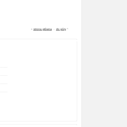
«
strona główna
-
do góry
^