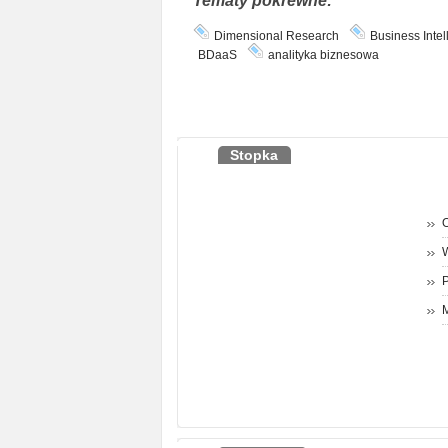
Tematy pokrewne:
Dimensional Research
Business Intel
BDaaS
analityka biznesowa
Stopka
O
P
M