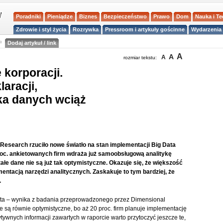
Poradniki
Pieniądze
Biznes
Bezpieczeństwo
Prawo
Dom
Nauka i T
Zdrowie i styl życia
Rozrywka
Pressroom i artykuły gościnne
Wydarzenia 
a
Dodaj artykuł / link
A
A
A
rozmiar tekstu:
 korporacji.
aracji,
ka danych wciąż
esearch rzuciło nowe światło na stan implementacji Big Data
proc. ankietowanych firm wdraża już samoobsługową analitykę
ałe dane nie są już tak optymistyczne. Okazuje się, że większość
ntacją narzędzi analitycznych. Zaskakuje to tym bardziej, że
.
 Data – wynika z badania przeprowadzonego przez Dimensional
są równie optymistyczne, bo aż 20 proc. firm planuje implementację
zytywnych informacji zawartych w raporcie warto przytoczyć jeszcze te,