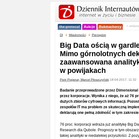
< reklam
the:protocol
Aukcje
Bukmacherzy
DI
Wiadomości
Pieniądze
Big Data ością w gardle
Mimo górnolotnych dekl
zaawansowana anality
w powijakach
Piotr Prajsnar, Marcel Płoszczyński
18-04-2017, 11:32
Badanie przeprowadzone przez Dimensional R
przez korporacje. Wynika z niego, że aż 76 
dużych zbiorów cyfrowych informacji. Pozost
zespołów IT ma problem ze skuteczną impleme
deklarują one pełną zdolność w tym zakresie
76 proc. korporacji wdraża już analitykę Big
Research dla Qubole. Prognozy w tym obszarze 
takiej analityki w niedalekiej przyszłości. Z po