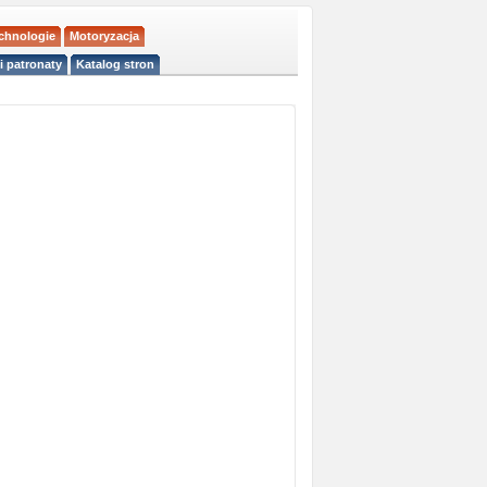
echnologie
Motoryzacja
i patronaty
Katalog stron