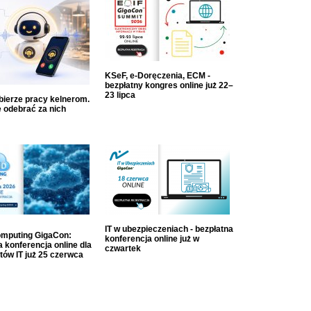
KSeF, e-Doręczenia, ECM -
bezpłatny kongres online już 22–
23 lipca
dbierze pracy kelnerom.
 odebrać za nich
IT w ubezpieczeniach - bezpłatna
mputing GigaCon:
konferencja online już w
 konferencja online dla
czwartek
tów IT już 25 czerwca