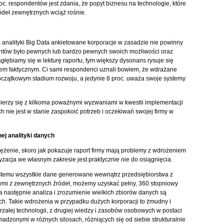
c. respondentów jest zdania, że popyt biznesu na technologie, które
ódeł zewnętrznych wciąż rośnie.
m analityki Big Data ankietowane korporacje w zasadzie nie powinny
ntów było pewnych lub bardzo pewnych swoich możliwości oraz
agłębiamy się w lekturę raportu, tym większy dysonans rysuje się
em faktycznym. Ci sami respondenci uznali bowiem, że wdrażane
początkowym stadium rozwoju, a jedynie 8 proc. uważa swoje systemy
mierzy się z kilkoma poważnymi wyzwaniami w kwestii implementacji
ch nie jest w stanie zaspokoić potrzeb i oczekiwań swojej firmy w
j analityki danych
iężenie, skoro jak pokazuje raport firmy mają problemy z wdrożeniem
tyzacja we własnym zakresie jest praktycznie nie do osiągnięcia.
stemu wszystkie dane generowane wewnątrz przedsiębiorstwa z
ymi z zewnętrznych źródeł, możemy uzyskać pełny, 360 stopniowy
, a następnie analiza i zrozumienie wielkich zbiorów danych są
h. Takie wdrożenia w przypadku dużych korporacji to żmudny i
rzałej technologii, z drugiej wiedzy i zasobów osobowych w postaci
adzonymi w różnych silosach, różniących się od siebie strukturalnie