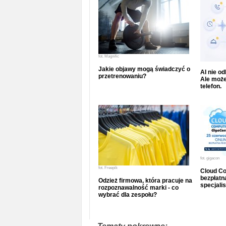
fot.
Magnific
Jakie objawy mogą świadczyć o
AI nie o
przetrenowaniu?
Ale może
telefon.
fot.
gigacon
fot.
Freepik
Cloud Co
bezpłatna
Odzież firmowa, która pracuje na
specjalis
rozpoznawalność marki - co
wybrać dla zespołu?