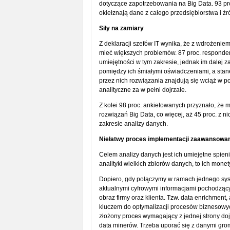
dotyczące zapotrzebowania na Big Data. 93 pro
okiełznają dane z całego przedsiębiorstwa i źr
Siły na zamiary
Z deklaracji szefów IT wynika, że z wdrożenie
mieć większych problemów. 87 proc. responde
umiejętności w tym zakresie, jednak im dalej z
pomiędzy ich śmiałymi oświadczeniami, a stan
przez nich rozwiązania znajdują się wciąż w 
analityczne za w pełni dojrzałe.
Z kolei 98 proc. ankietowanych przyznało, że 
rozwiązań Big Data, co więcej, aż 45 proc. z ni
zakresie analizy danych.
Niełatwy proces implementacji zaawansowane
Celem analizy danych jest ich umiejętne spien
analityki wielkich zbiorów danych, to ich mone
Dopiero, gdy połączymy w ramach jednego sy
aktualnymi cyfrowymi informacjami pochodząc
obraz firmy oraz klienta. Tzw. data enrichment
kluczem do optymalizacji procesów biznesowyc
złożony proces wymagający z jednej strony doj
data minerów. Trzeba uporać się z danymi grom