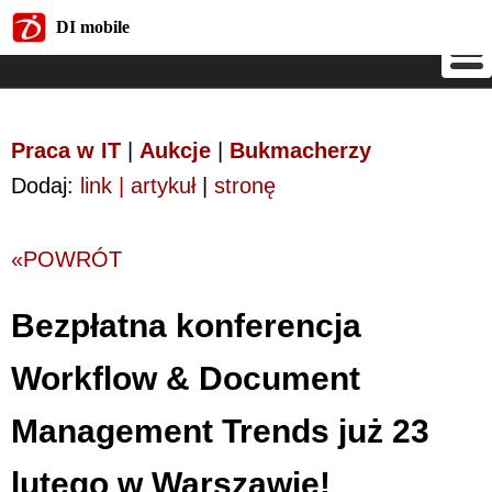
DI mobile
DI mobile
Praca w IT
|
Aukcje
|
Bukmacherzy
Dodaj:
link | artykuł
|
stronę
«POWRÓT
Bezpłatna konferencja
Workflow & Document
Management Trends już 23
lutego w Warszawie!