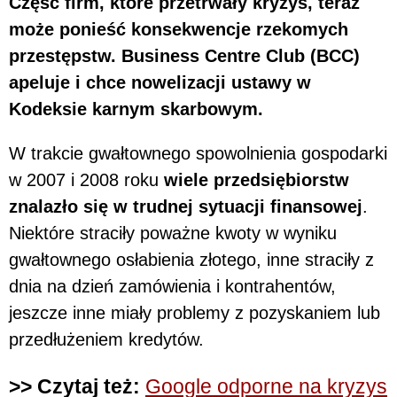
Część firm, które przetrwały kryzys, teraz
może ponieść konsekwencje rzekomych
przestępstw. Business Centre Club (BCC)
apeluje i chce nowelizacji ustawy w
Kodeksie karnym skarbowym.
W trakcie gwałtownego spowolnienia gospodarki
w 2007 i 2008 roku
wiele przedsiębiorstw
znalazło się w trudnej sytuacji finansowej
.
Niektóre straciły poważne kwoty w wyniku
gwałtownego osłabienia złotego, inne straciły z
dnia na dzień zamówienia i kontrahentów,
jeszcze inne miały problemy z pozyskaniem lub
przedłużeniem kredytów.
>> Czytaj też:
Google odporne na kryzys