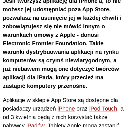
Jeśli tworzysz aplikację dla iPhone'a, to nie
możesz jej udostępniać poza App Store,
pozwalasz na usunięcie jej w każdej chwili i
zobowiązujesz się nie mówić innym o
warunkach umowy z Apple - donosi
Electronic Frontier Foundation. Takie
warunki dystrybuowania aplikacji na rynku
komputerów są czymś niewiarygodnym, a
już niebawem mogą one dotyczyć twórców
aplikacji dla iPada, który przecież ma
zastąpić komputery przenośne.
Aplikacje w sklepie App Store są dostępne dla
posiadaczy urządzeń
iPhone
oraz
iPod Touch
, a
od 3 kwietnia będą z nich korzystać także
nabywcy
iPadów
. Tablety Apple mogą zastąpić