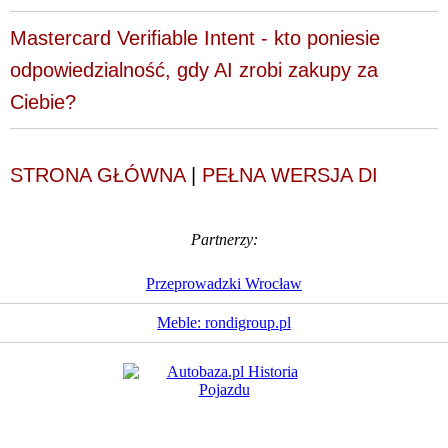
Mastercard Verifiable Intent - kto poniesie
odpowiedzialność, gdy AI zrobi zakupy za
Ciebie?
STRONA GŁÓWNA
|
PEŁNA WERSJA DI
Partnerzy:
Przeprowadzki Wrocław
Meble: rondigroup.pl
Dziennik Internautów
© 1988 - 2026
Sp. z o.o.