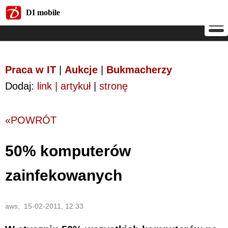
DI mobile
DI mobile
Praca w IT
|
Aukcje
|
Bukmacherzy
Dodaj:
link | artykuł
|
stronę
«POWRÓT
50% komputerów
zainfekowanych
aws, 15-02-2011, 12:33