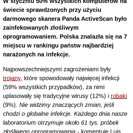
W styczniu 50% wszystkich komputerów na
świecie sprawdzonych przy użyciu
darmowego skanera Panda ActiveScan było
zainfekowanych złośliwym
oprogramowaniem. Polska znalazła się na 7
miejscu w rankingu państw najbardziej
narażonych na infekcje.
Najpowszechniejszymi zagrożeniami były
trojany
, które spowodowały najwięcej infekcji
(59% wszystkich przypadków), za nimi
uplasowały się tradycyjne wirusy (12%) i
robaki
(9%).
Nie widzimy znaczących zmian, jeśli
chodzi o globalne infekcje. Każdego dnia nasze
laboratorium otrzymuje około 61 tys. próbek
złośliwego oprogramowania -
komentuje Luis