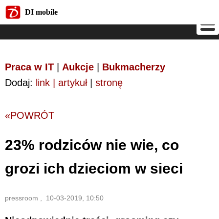
DI mobile
DI mobile
Praca w IT
|
Aukcje
|
Bukmacherzy
Dodaj:
link | artykuł
|
stronę
«POWRÓT
23% rodziców nie wie, co
grozi ich dzieciom w sieci
pressroom , 10-03-2019, 10:50