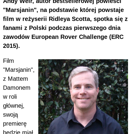
Andy Weir, autor bestsellerowej powieści
"Marsjanin", na podstawie której powstaje
film w reżyserii Ridleya Scotta, spotka się z
fanami z Polski podczas pierwszego dnia
zawodów European Rover Challenge (ERC
2015).
Film
"Marsjanin",
z Mattem
Damonem
w roli
głównej,
swoją
premierę
będzie miał