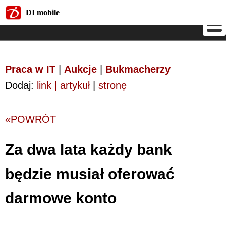
DI mobile
DI mobile
Praca w IT
|
Aukcje
|
Bukmacherzy
Dodaj:
link | artykuł
|
stronę
«POWRÓT
Za dwa lata każdy bank
będzie musiał oferować
darmowe konto