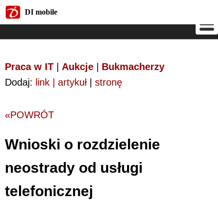
DI mobile
DI mobile
Praca w IT
|
Aukcje
|
Bukmacherzy
Dodaj:
link | artykuł
|
stronę
«POWRÓT
Wnioski o rozdzielenie
neostrady od usługi
telefonicznej