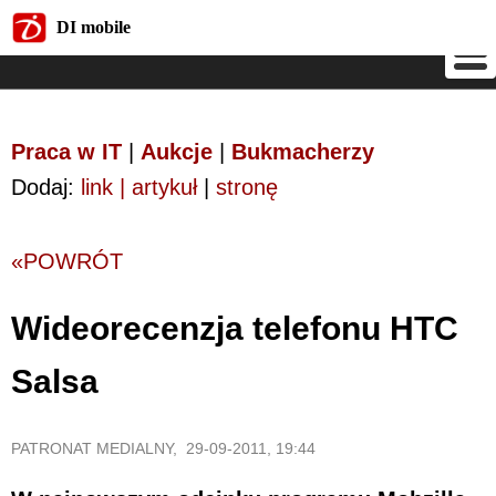
DI mobile
DI mobile
Praca w IT
|
Aukcje
|
Bukmacherzy
Dodaj:
link | artykuł
|
stronę
«POWRÓT
Wideorecenzja telefonu HTC
Salsa
PATRONAT MEDIALNY, 29-09-2011, 19:44