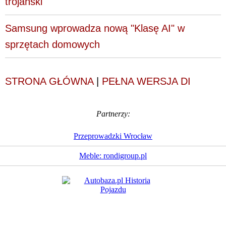
trojański
Samsung wprowadza nową "Klasę AI" w
sprzętach domowych
STRONA GŁÓWNA
|
PEŁNA WERSJA DI
Partnerzy:
Przeprowadzki Wrocław
Meble: rondigroup.pl
Dziennik Internautów
© 1988 - 2026
Sp. z o.o.