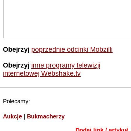
Obejrzyj
poprzednie odcinki Mobzilli
Obejrzyj
inne programy telewizji
internetowej Webshake.tv
Polecamy:
Aukcje
|
Bukmacherzy
Dodaj link / artykuł