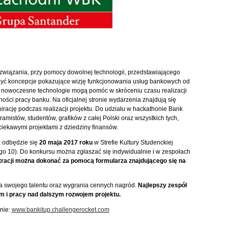
związania, przy pomocy dowolnej technologii, przedstawiającego
yć koncepcje pokazujące wizję funkcjonowania usług bankowych od
k nowoczesne technologie mogą pomóc w skróceniu czasu realizacji
ści pracy banku. Na oficjalnej stronie wydarzenia znajdują się
irację podczas realizacji projektu. Do udziału w hackathonie Bank
mistów, studentów, grafików z całej Polski oraz wszystkich tych,
ciekawymi projektami z dziedziny finansów.
 odbędzie się
20 maja 2017 roku
w Strefie Kultury Studenckiej
go 10). Do konkursu można zgłaszać się indywidualnie i w zespołach
tracji można dokonać za pomocą formularza znajdującego się na
 swojego talentu oraz wygrania cennych nagród.
Najlepszy zespół
m i pracy nad dalszym rozwojem projektu.
onie:
www.bankitup.challengerocket.com