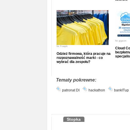
fot.
gigacon
fot.
Freepik
Cloud Co
bezpłatna
Odzież firmowa, która pracuje na
specjalis
rozpoznawalność marki - co
wybrać dla zespołu?
Tematy pokrewne:
patronat DI
hackathon
bankITup
Stopka