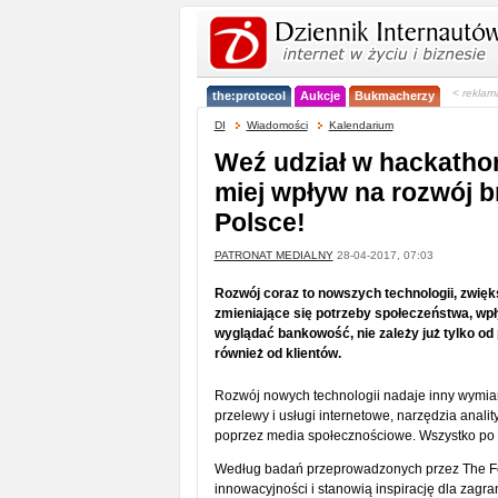
< reklam
the:protocol
Aukcje
Bukmacherzy
DI
Wiadomości
Kalendarium
Weź udział w hackathon
miej wpływ na rozwój b
Polsce!
PATRONAT MEDIALNY
28-04-2017, 07:03
Rozwój coraz to nowszych technologii, zwięk
zmieniające się potrzeby społeczeństwa, wp
wyglądać bankowość, nie zależy już tylko o
również od klientów.
Rozwój nowych technologii nadaje inny wymiar
przelewy i usługi internetowe, narzędzia anal
poprzez media społecznościowe. Wszystko po t
Według badań przeprowadzonych przez The Forr
innowacyjności i stanowią inspirację dla zagra