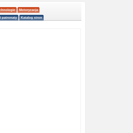
echnologie
Motoryzacja
i patronaty
Katalog stron