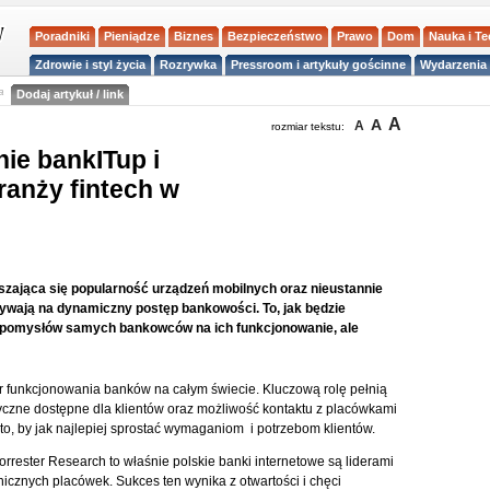
Poradniki
Pieniądze
Biznes
Bezpieczeństwo
Prawo
Dom
Nauka i T
Zdrowie i styl życia
Rozrywka
Pressroom i artykuły gościnne
Wydarzenia 
a
Dodaj artykuł / link
A
A
A
rozmiar tekstu:
ie bankITup i
ranży fintech w
szająca się popularność urządzeń mobilnych oraz nieustannie
ływają na dynamiczny postęp bankowości. To, jak będzie
d pomysłów samych bankowców na ich funkcjonowanie, ale
 funkcjonowania banków na całym świecie. Kluczową rolę pełnią
ityczne dostępne dla klientów oraz możliwość kontaktu z placówkami
o, by jak najlepiej sprostać wymaganiom i potrzebom klientów.
ester Research to właśnie polskie banki internetowe są liderami
nicznych placówek. Sukces ten wynika z otwartości i chęci