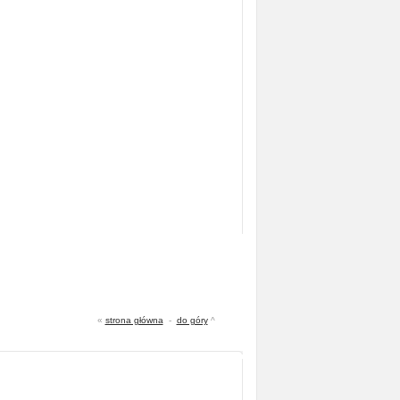
«
strona główna
-
do góry
^