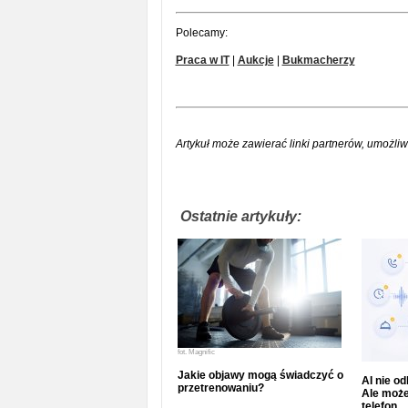
Polecamy:
Praca w IT
|
Aukcje
|
Bukmacherzy
Artykuł może zawierać linki partnerów, umożliw
Ostatnie artykuły:
fot.
Magnific
Jakie objawy mogą świadczyć o
AI nie o
przetrenowaniu?
Ale może
telefon.