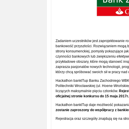
Zadaniem uczestników jest zaprojektowanie ro
bankowość przyszłości. Rozwiązaniem mogą b
strony konsumenckiej, pomysły pokazujące ja
czynności bankowych lub zwiększeniu efektywno
przykładowe obszary, które mogą stanowić insp
zaprasza pasjonatów nowych technologii, progra
którzy chcą spróbować swoich sił w pracy nad 
Hackathon bankITup Banku Zachodniego WBK
Politechniki Wrocławskiej (ul. Hoene-Wrońskie
liczących maksymalnie pięciu członków.
Rejes
oficjalnej stronie konkursu do 15 maja 2017r.
Hackathon bankITup daje możliwość pokazania
zostanie zaproszony do współpracy z bankie
Rejestracja oraz szczegóły znajdują się na str