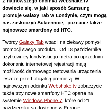
Z najnowszego odcinka Webshake.tv
dowiecie się, w jaki sposób Samsung
promuje Galaxy Tab w Londynie, czym mogą
nas zaskoczyć Sukiennice, poznacie także
najnowsze smartfony od HTC.
Twórcy
Galaxy Tab
wpadli na ciekawy pomysł
promocji swego produktu. Od 18 października
użytkownicy londyńskiego metra po uprzednim
dokonaniu internetowej rejestracji mają
możliwość darmowego testowania urządzenia
jeszcze przed oficjalną premierą. W
najnowszym odcinku
Webshake.tv
zobaczycie
także trzy nowe smartfony HTC oparte na
systemie
Windows Phone 7
, które od 21
października są dostępne w Europie.