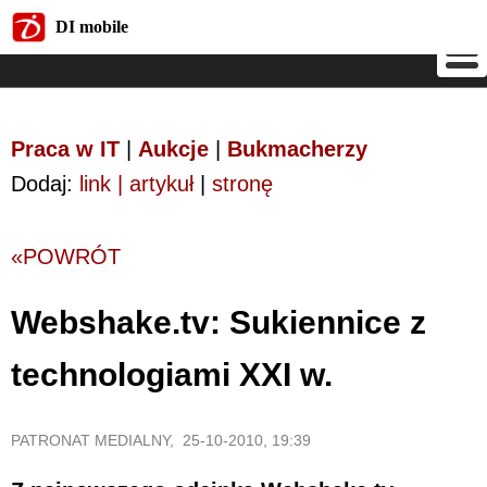
DI mobile
DI mobile
Praca w IT
|
Aukcje
|
Bukmacherzy
Dodaj:
link | artykuł
|
stronę
«POWRÓT
Webshake.tv: Sukiennice z
technologiami XXI w.
PATRONAT MEDIALNY, 25-10-2010, 19:39