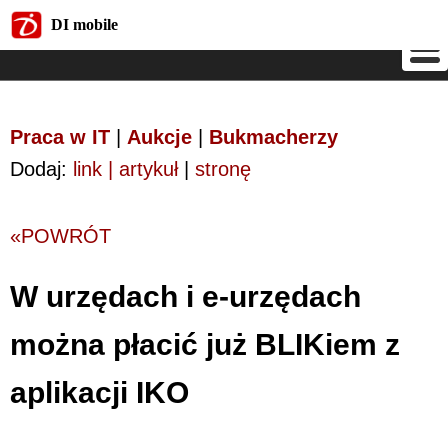
DI mobile
DI mobile
Praca w IT
|
Aukcje
|
Bukmacherzy
Dodaj:
link | artykuł
|
stronę
«POWRÓT
W urzędach i e-urzędach
można płacić już BLIKiem z
aplikacji IKO