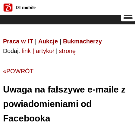
DI mobile
DI mobile
Praca w IT
|
Aukcje
|
Bukmacherzy
Dodaj:
link | artykuł
|
stronę
«POWRÓT
Uwaga na fałszywe e-maile z
powiadomieniami od
Facebooka