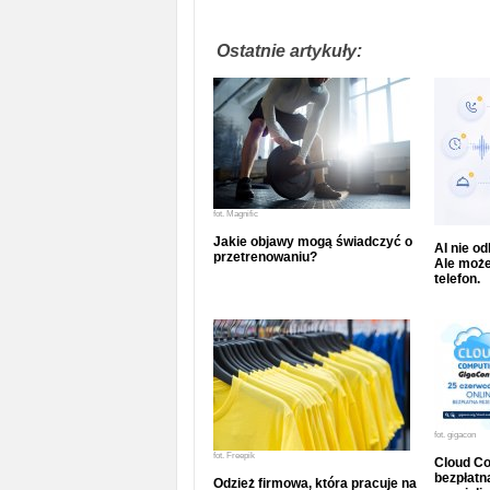
Ostatnie artykuły:
fot.
Magnific
Jakie objawy mogą świadczyć o
AI nie o
przetrenowaniu?
Ale może
telefon.
fot.
gigacon
fot.
Freepik
Cloud Co
bezpłatna
Odzież firmowa, która pracuje na