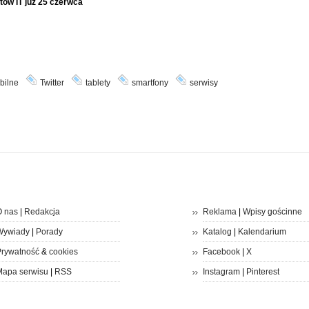
tów IT już 25 czerwca
bilne
Twitter
tablety
smartfony
serwisy
 nas
|
Redakcja
Reklama
|
Wpisy gościnne
Wywiady
|
Porady
Katalog
|
Kalendarium
rywatność
&
cookies
Facebook
|
X
apa serwisu
|
RSS
Instagram
|
Pinterest