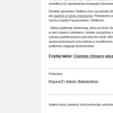
smartfony niż standardowe komputery biurkow
Dyrektor generalny Twittera chce się jednak 
jak
zawiódł on wielu inwestorów
.
Pokrywamy ur
różnicy między Facebookiem i Twitterem.
-
Mamy platformę reklamową, która już teraz 
w sieci dopiero niedawno i ledwie zaczęliśmy 
usłudze publikowanych jest obecnie około 400
społecznościowych leży jednak w smartfonach
platformie ustępuje konkurentowi.
Czytaj także:
Ciemne chmury wis
Polecamy:
Praca w IT
|
Aukcje
|
Bukmacherzy
Artykuł może zawierać linki partnerów, umożliw