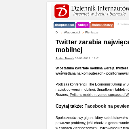
< reklam
the:protocol
Aukcje
Bukmacherzy
DI
Wiadomości
Pieniądze
Twitter zarabia najwięce
mobilnej
Adrian Nowak
08-06-2012, 18:01
W ostatnim kwartale mobilna wersja Twitter
wyświetlana na komputerach - poinformował 
Podczas konferencji The Economist Group w Sa
nacisk do wersji mobilnej. Smartfony i tablety
Reuters
,
Twitter's mobile revenue surpassed 
Czytaj także:
Facebook na pewien 
Społecznościowy gigant, który zadebiutował 
poważne problemy, jeśli chodzi o generowanie 
w Stanach Zjednoczonych użytkownicy już ter