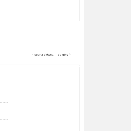
«
strona główna
-
do góry
^