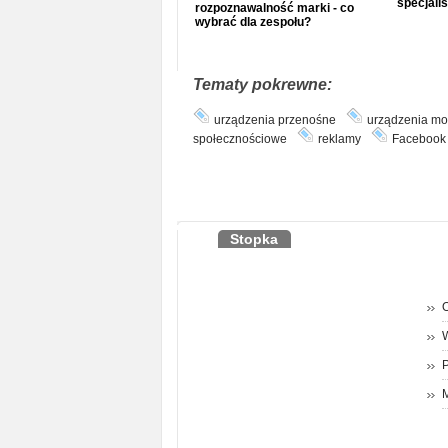
specjalis
rozpoznawalność marki - co
wybrać dla zespołu?
Tematy pokrewne:
urządzenia przenośne
urządzenia mo
społecznościowe
reklamy
Facebook
Stopka
O
P
M