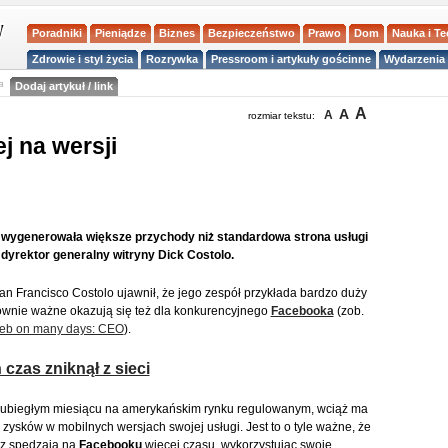
Poradniki
Pieniądze
Biznes
Bezpieczeństwo
Prawo
Dom
Nauka i T
Zdrowie i styl życia
Rozrywka
Pressroom i artykuły gościnne
Wydarzenia 
a
Dodaj artykuł / link
A
A
A
rozmiar tekstu:
j na wersji
a wygenerowała większe przychody niż standardowa strona usługi
dyrektor generalny witryny Dick Costolo.
n Francisco Costolo ujawnił, że jego zespół przykłada bardzo duży
 równie ważne okazują się też dla konkurencyjnego
Facebooka
(zob.
Web on many days: CEO
).
czas zniknął z sieci
w ubiegłym miesiącu na amerykańskim rynku regulowanym, wciąż ma
zysków w mobilnych wersjach swojej usługi. Jest to o tyle ważne, że
az spędzają na
Facebooku
więcej czasu, wykorzystując swoje