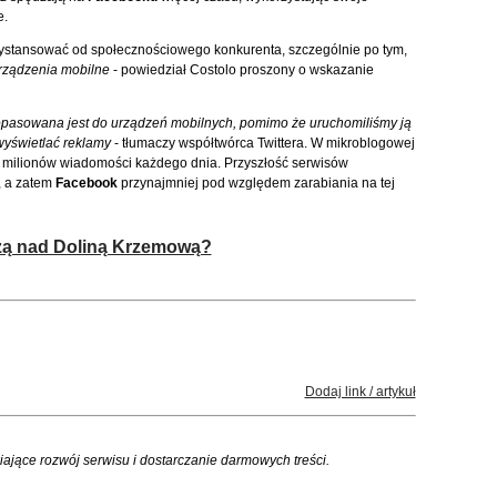
e.
zdystansować od społecznościowego konkurenta, szczególnie po tym,
ządzenia mobilne
- powiedział Costolo proszony o wskazanie
dopasowana jest do urządzeń mobilnych, pomimo że uruchomiliśmy ją
wyświetlać reklamy
- tłumaczy współtwórca Twittera. W mikroblogowej
 milionów wiadomości każdego dnia. Przyszłość serwisów
, a zatem
Facebook
przynajmniej pod względem zarabiania na tej
zą nad Doliną Krzemową?
Dodaj link / artykuł
iające rozwój serwisu i dostarczanie darmowych treści.