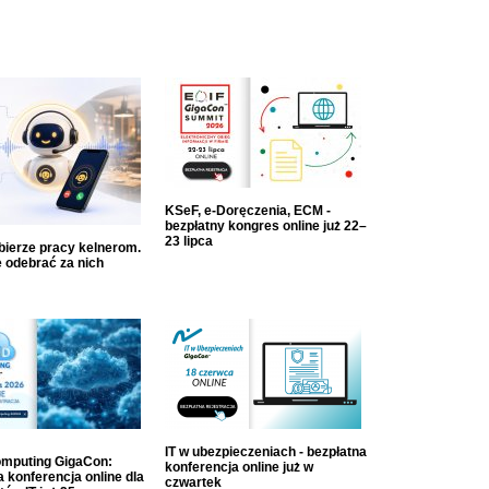
KSeF, e-Doręczenia, ECM -
bezpłatny kongres online już 22–
23 lipca
dbierze pracy kelnerom.
 odebrać za nich
IT w ubezpieczeniach - bezpłatna
mputing GigaCon:
konferencja online już w
 konferencja online dla
czwartek