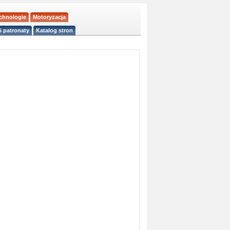
echnologie
Motoryzacja
i patronaty
Katalog stron