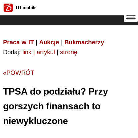
DI mobile
DI mobile
Praca w IT
|
Aukcje
|
Bukmacherzy
Dodaj:
link | artykuł
|
stronę
«POWRÓT
TPSA do podziału? Przy
gorszych finansach to
niewykluczone