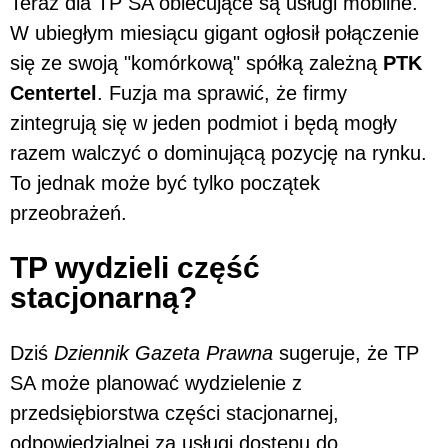
Teraz dla TP SA obiecujące są usługi mobilne.
W ubiegłym miesiącu gigant ogłosił połączenie
się ze swoją "komórkową" spółką zależną
PTK
Centertel
. Fuzja ma sprawić, że firmy
zintegrują się w jeden podmiot i będą mogły
razem walczyć o dominującą pozycję na rynku.
To jednak może być tylko początek
przeobrażeń.
TP wydzieli część
stacjonarną?
Dziś
Dziennik Gazeta Prawna
sugeruje, że TP
SA może planować wydzielenie z
przedsiębiorstwa części stacjonarnej,
odpowiedzialnej za usługi dostępu do