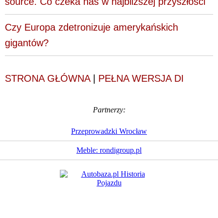
source. Co czeka nas w najbliższej przyszłości
Czy Europa zdetronizuje amerykańskich
gigantów?
STRONA GŁÓWNA
|
PEŁNA WERSJA DI
Partnerzy:
Przeprowadzki Wrocław
Meble: rondigroup.pl
Dziennik Internautów
© 1988 - 2026
Sp. z o.o.