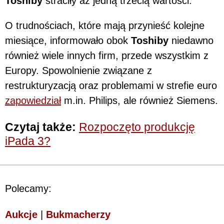
Toshiby
straciły aż jedną trzecią wartości.
O trudnościach, które mają przynieść kolejne
miesiące, informowało obok
Toshiby
niedawno
również wiele innych firm, przede wszystkim z
Europy. Spowolnienie związane z
restrukturyzacją oraz problemami w strefie euro
zapowiedział
m.in. Philips, ale również Siemens.
Czytaj także:
Rozpoczęto produkcję
iPada 3?
Polecamy:
Aukcje
|
Bukmacherzy