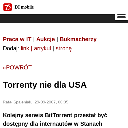
DI mobile
DI mobile
Praca w IT
|
Aukcje
|
Bukmacherzy
Dodaj:
link | artykuł
|
stronę
«POWRÓT
Torrenty nie dla USA
Rafał Spaleniak, 29-09-2007, 00:05
Kolejny serwis BitTorrent przestał być
dostępny dla internautów w Stanach